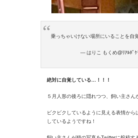
乗っちゃいけない場所にいることを自
— はりこ もくめ@ﾘｱﾙﾎﾟｹﾓﾝ
絶対に自覚している…！！！
５月人形の後ろに隠れつつ、飼い主さん
ビクビクしているように見える表情から
しているようですね！
飼い主さんが猫の写真をTwitterに投