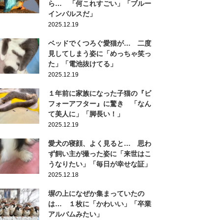
ら… 「何これすごい」「ブルー
インパルスだ」
2025.12.19
ベッドでくつろぐ愛猫が… 二度
見してしまう姿に「めっちゃ笑っ
た」「電池抜けてる」
2025.12.19
１年前に家族になった子猫の『ビ
フォーアフター』に驚き 「なん
て美人に」「脚長い！」
2025.12.19
愛犬の寝顔、よく見ると… 思わ
ず飼い主が撮った姿に「来世はこ
うなりたい」「毎日が幸せな証」
2025.12.18
塀の上になぜか集まっていたの
は… １枚に「かわいい」「卒業
アルバムみたい」