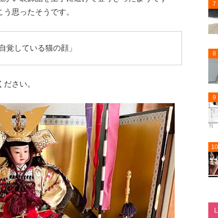
7
こう思ったそうです。
自覚している猫の顔」
8
ください。
9
10