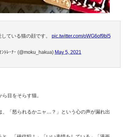
覚している猫の顔です。
pic.twitter.com/oWG6of9bl5
ﾄﾚｰﾅｰ (@moku_hakua)
May 5, 2021
から目をそらす猫。
は、「怒られるかニャ…？」という心の声が漏れ出
稿すると、「確信犯！」「いい表情をしている」「漫画