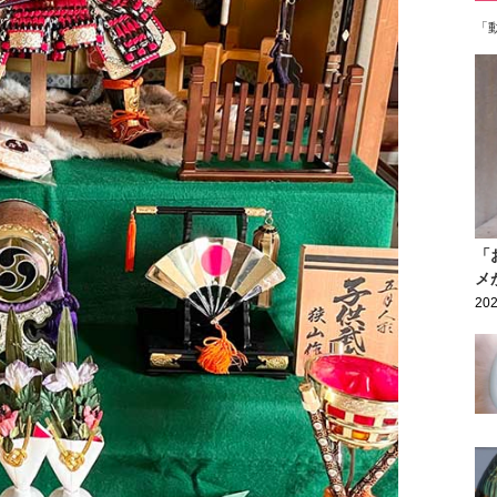
「
「
メ
202