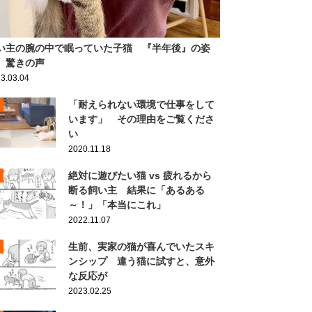
い主の腕の中で眠っていた子猫 『半年後』の姿
、驚きの声
3.03.04
「耐えられない環境で仕事をして
います」 その理由をご覧くださ
い
2020.11.18
絶対に遊びたい猫 vs 疲れるから
断る飼い主 結果に「あるある
～！」「本当にこれ」
2022.11.07
生前、実家の猫が喜んでいたスキ
ンシップ 違う猫に試すと、意外
な反応が
2023.02.25