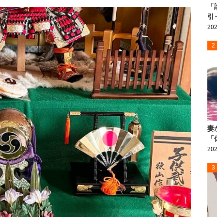
「
引
202
2
妻
「
202
3