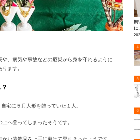
飼
に
202
4
長や、病気や事故などの厄災から身を守れるように
あります。
5
…？
、自宅に５月人形を飾っていた１人。
6
の上へ登ってしまったそうです。
細かい装飾品を上手に避けて登りきったようです