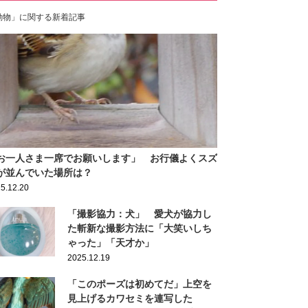
動物」に関する新着記事
お一人さま一席でお願いします」 お行儀よくスズ
が並んでいた場所は？
5.12.20
「撮影協力：犬」 愛犬が協力し
た斬新な撮影方法に「大笑いしち
ゃった」「天才か」
2025.12.19
「このポーズは初めてだ」上空を
見上げるカワセミを連写した