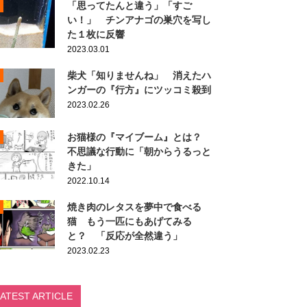
「思ってたんと違う」「すご
い！」 チンアナゴの巣穴を写し
た１枚に反響
2023.03.01
柴犬「知りませんね」 消えたハ
ンガーの『行方』にツッコミ殺到
2023.02.26
お猫様の『マイブーム』とは？
不思議な行動に「朝からうるっと
きた」
2022.10.14
焼き肉のレタスを夢中で食べる
猫 もう一匹にもあげてみる
と？ 「反応が全然違う」
2023.02.23
LATEST ARTICLE