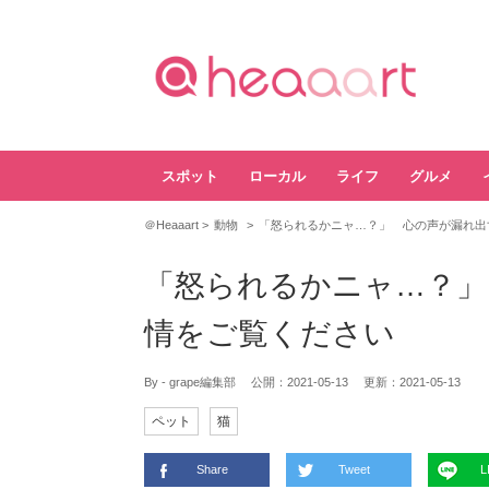
スポット
ローカル
ライフ
グルメ
＠Heaaart
動物
「怒られるかニャ…？」 心の声が漏れ出
「怒られるかニャ…？」
情をご覧ください
By - grape編集部
公開：
2021-05-13
更新：
2021-05-13
ペット
猫
Share
Tweet
L