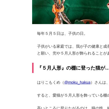
毎年５月５日は、子供の日。
子供がいる家庭では、我が子の健康と成
と願い、兜や５月人形が飾られることが
『５月人形』の棚に登った猫が
はりこもくめ（
@moku_hakua
）さんは
すると、愛猫が５月人形を飾っている棚
高いところに登りたがるのは、猫の性。