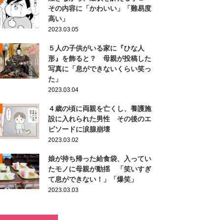
その内容に「かわいい」「難易度
高い」
2023.03.05
５人の子供がいる家に『ひな人
形』を飾ると？ 母親が投稿した
写真に「息ができないくらい笑っ
た」
2023.03.04
４歳の頃に両親を亡くし、養護施
設に入れられた男性 その後のエ
ピソードに涙腺崩壊
2023.03.02
娘が持ち帰った給食袋、入ってい
たモノに母親が動揺 「笑いすぎ
て息ができない！」「爆笑」
2023.03.03