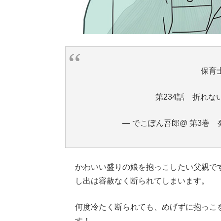
保育
第234話 折れな
— でこぽん吾郎@ 第3巻 発売中
かわいい盛りの娘を抱っこしたい父親で
し出は容赦なく断られてしまいます。
何度冷たく断られても、めげずに抱っこ
す！