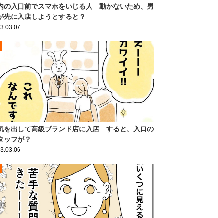
内の入口前でスマホをいじる人 動かないため、男
が先に入店しようとすると？
3.03.07
気を出して高級ブランド店に入店 すると、入口の
タッフが？
3.03.06