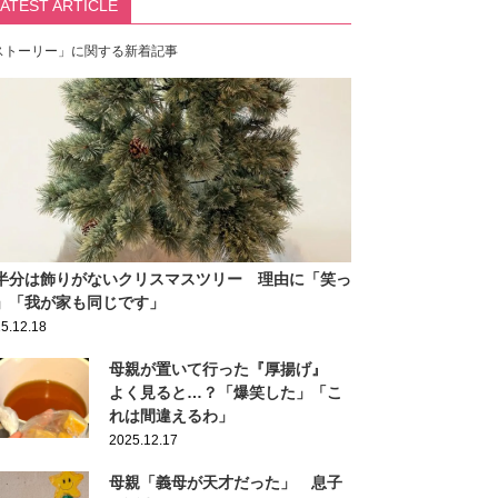
LATEST ARTICLE
ストーリー」に関する新着記事
半分は飾りがないクリスマスツリー 理由に「笑っ
」「我が家も同じです」
5.12.18
母親が置いて行った『厚揚げ』
よく見ると…？「爆笑した」「こ
れは間違えるわ」
2025.12.17
母親「義母が天才だった」 息子