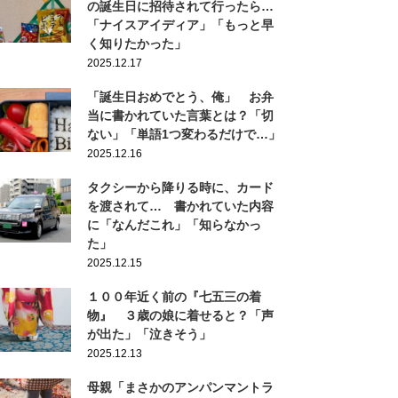
の誕生日に招待されて行ったら…
「ナイスアイディア」「もっと早
く知りたかった」
2025.12.17
「誕生日おめでとう、俺」 お弁
当に書かれていた言葉とは？「切
ない」「単語1つ変わるだけで…」
2025.12.16
タクシーから降りる時に、カード
を渡されて… 書かれていた内容
に「なんだこれ」「知らなかっ
た」
2025.12.15
１００年近く前の『七五三の着
物』 ３歳の娘に着せると？「声
が出た」「泣きそう」
2025.12.13
母親「まさかのアンパンマントラ