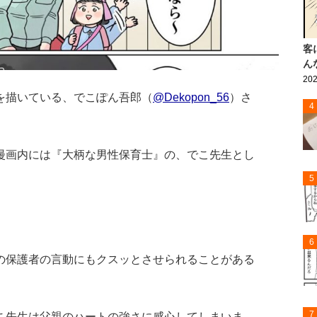
客
ん
202
を描いている、でこぽん吾郎（
@Dekopon_56
）さ
4
漫画内には『大柄な男性保育士』の、でこ先生とし
5
6
の保護者の言動にもクスッとさせられることがある
7
こ先生は父親のハートの強さに感心してしまいま