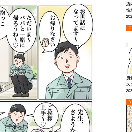
店
性
202
2
勇
ス
202
3