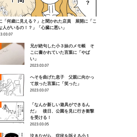
に「何歳に見える？」と聞かれた店員 展開に「こ
な人がいるの！？」「心臓に悪い」
3.03.07
兄が絶句した小３妹のメモ帳 そ
こに書かれていた言葉に「やば
い」
2023.03.07
へそを曲げた息子 父親に向かっ
て放った言葉に「笑った」
2023.03.07
「なんか新しい遊具ができるん
だ」 後日、公園を見に行き衝撃
を受ける！
2023.03.05
泣きながら、症状を訴える小１