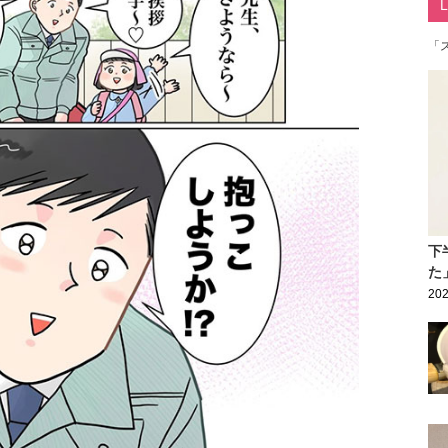
「
下
た
202