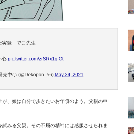
士実録 でこ先生
い心
pic.twitter.com/zrSRx1qIGt
🍊 (@Dekopon_56)
May 24, 2021
すが、娘は自分で歩きたいお年頃のよう。父親の申
を試みる父親。その不屈の精神には感服させられま