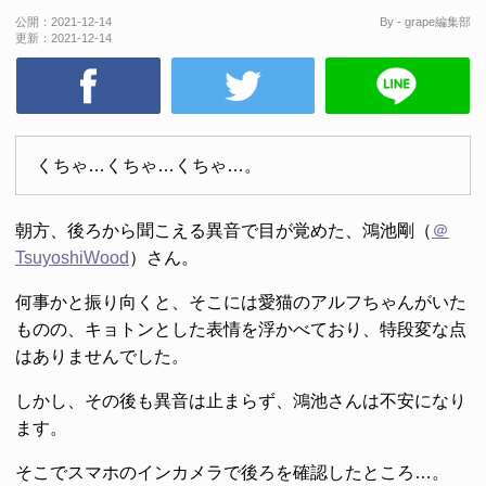
公開：
2021-12-14
By - grape編集部
更新：
2021-12-14
くちゃ…くちゃ…くちゃ…。
朝方、後ろから聞こえる異音で目が覚めた、鴻池剛（
＠
TsuyoshiWood
）さん。
何事かと振り向くと、そこには愛猫のアルフちゃんがいた
ものの、キョトンとした表情を浮かべており、特段変な点
はありませんでした。
しかし、その後も異音は止まらず、鴻池さんは不安になり
ます。
そこでスマホのインカメラで後ろを確認したところ…。