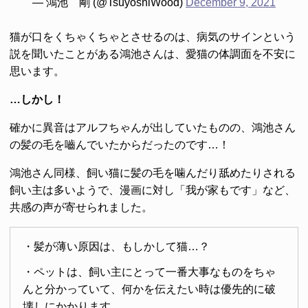
— 鴻池 剛 (@TsuyoshiWood)
December 9, 2021
猫が口をくちゃくちゃとさせるのは、病気のサインという
説を聞いたことがある鴻池さんは、愛猫の体調面を不安に
思います。
…しかし！
確かに異音はアルフちゃんが出していたものの、鴻池さん
の髪の毛を嚙んでいたからだったのです…！
鴻池さん同様、飼い猫に髪の毛を噛んだり舐めたりされる
飼い主は多いようで、漫画に対し「我が家もです」など、
共感の声が寄せられました。
・髪が薄い原因は、もしかして猫…？
・ペットは、飼い主にとって一番大事なものをちゃ
んと分かっていて、何かを伝えたい時は優先的に破
壊しにかかります。