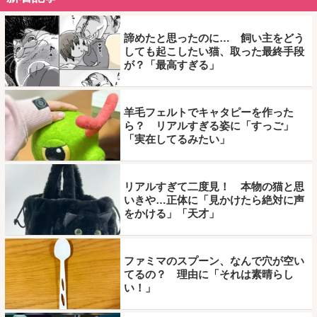
諦めたと思ったのに… 飼い主をどう
しても起こしたい猫、取った最終手段
が？「最高すぎる」
羊毛フェルトでキャタピーを作った
ら？ リアルすぎる姿に「すっご」
「実在してるみたい」
リアルすぎて二度見！ 本物の猫と思
いきや…正体に「見かけたら絶対に声
をかける」「天才」
ファミマのスプーン、なんで穴が空い
てるの？ 理由に「それは素晴らし
い！」