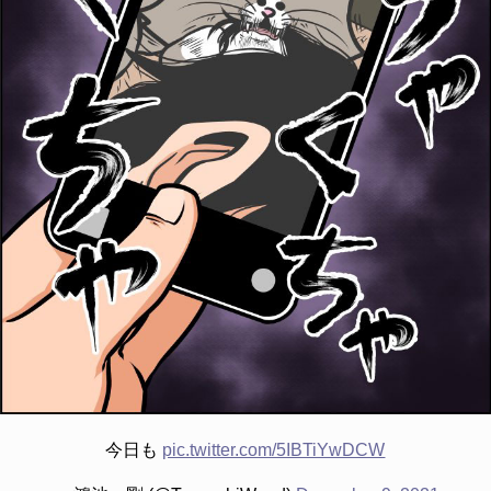
今日も
pic.twitter.com/5IBTiYwDCW