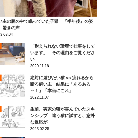
い主の腕の中で眠っていた子猫 『半年後』の姿
、驚きの声
3.03.04
「耐えられない環境で仕事をして
います」 その理由をご覧くださ
い
2020.11.18
絶対に遊びたい猫 vs 疲れるから
断る飼い主 結果に「あるある
～！」「本当にこれ」
2022.11.07
生前、実家の猫が喜んでいたスキ
ンシップ 違う猫に試すと、意外
な反応が
2023.02.25