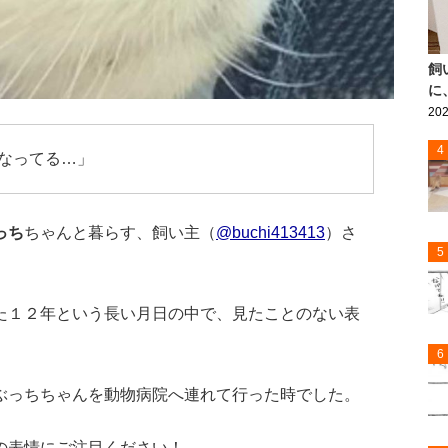
飼
に
202
4
なってる…」
っち
ちゃんと暮らす、飼い主（
@buchi413413
）さ
5
た１２年という長い月日の中で、見たことのない表
6
ぶっちちゃんを動物病院へ連れて行った時でした。
の表情にご注目ください！