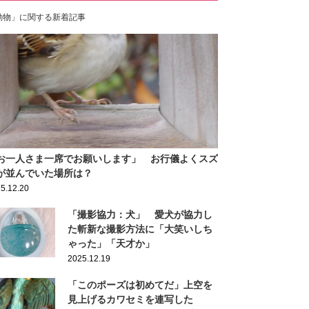
動物」に関する新着記事
お一人さま一席でお願いします」 お行儀よくスズ
が並んでいた場所は？
5.12.20
「撮影協力：犬」 愛犬が協力し
た斬新な撮影方法に「大笑いしち
ゃった」「天才か」
2025.12.19
「このポーズは初めてだ」上空を
見上げるカワセミを連写した