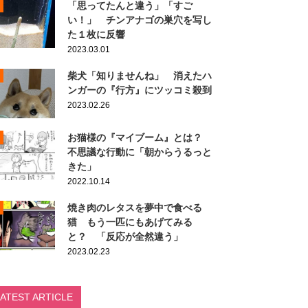
「思ってたんと違う」「すご
い！」 チンアナゴの巣穴を写し
た１枚に反響
2023.03.01
柴犬「知りませんね」 消えたハ
ンガーの『行方』にツッコミ殺到
2023.02.26
お猫様の『マイブーム』とは？
不思議な行動に「朝からうるっと
きた」
2022.10.14
焼き肉のレタスを夢中で食べる
猫 もう一匹にもあげてみる
と？ 「反応が全然違う」
2023.02.23
LATEST ARTICLE