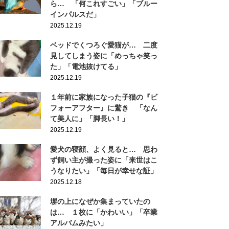
ら… 「何これすごい」「ブルー
インパルスだ」
2025.12.19
ベッドでくつろぐ愛猫が… 二度
見してしまう姿に「めっちゃ笑っ
た」「電池抜けてる」
2025.12.19
１年前に家族になった子猫の『ビ
フォーアフター』に驚き 「なん
て美人に」「脚長い！」
2025.12.19
愛犬の寝顔、よく見ると… 思わ
ず飼い主が撮った姿に「来世はこ
うなりたい」「毎日が幸せな証」
2025.12.18
塀の上になぜか集まっていたの
は… １枚に「かわいい」「卒業
アルバムみたい」