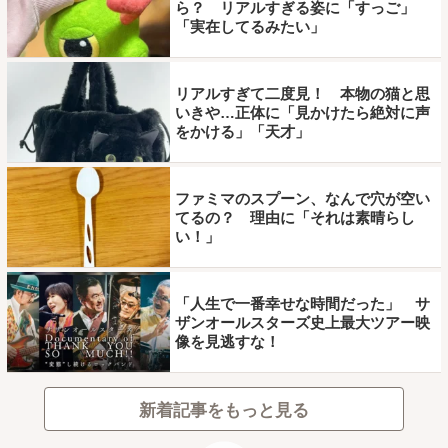
ら？ リアルすぎる姿に「すっご」
「実在してるみたい」
リアルすぎて二度見！ 本物の猫と思
いきや…正体に「見かけたら絶対に声
をかける」「天才」
ファミマのスプーン、なんで穴が空い
てるの？ 理由に「それは素晴らし
い！」
「人生で一番幸せな時間だった」 サ
ザンオールスターズ史上最大ツアー映
像を見逃すな！
新着記事をもっと見る
ページトップ