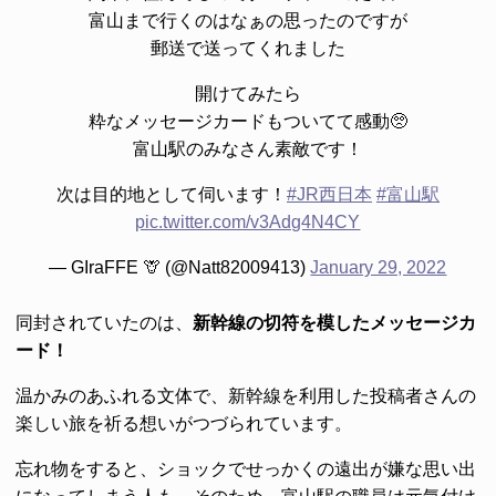
富山まで行くのはなぁの思ったのですが
郵送で送ってくれました
開けてみたら
粋なメッセージカードもついてて感動🥺
富山駅のみなさん素敵です！
次は目的地として伺います！
#JR西日本
#富山駅
pic.twitter.com/v3Adg4N4CY
— GIraFFE 🦒 (@Natt82009413)
January 29, 2022
同封されていたのは、
新幹線の切符を模したメッセージカ
ード！
温かみのあふれる文体で、新幹線を利用した投稿者さんの
楽しい旅を祈る想いがつづられています。
忘れ物をすると、ショックでせっかくの遠出が嫌な思い出