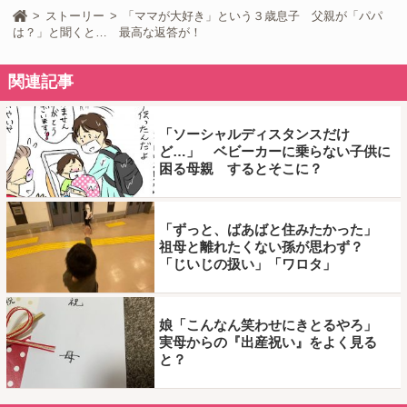
ストーリー
「ママが大好き」という３歳息子 父親が「パパ
は？」と聞くと… 最高な返答が！
関連記事
「ソーシャルディスタンスだけ
ど…」 ベビーカーに乗らない子供に
困る母親 するとそこに？
「ずっと、ばあばと住みたかった」
祖母と離れたくない孫が思わず？
「じいじの扱い」「ワロタ」
娘「こんなん笑わせにきとるやろ」
実母からの『出産祝い』をよく見る
と？