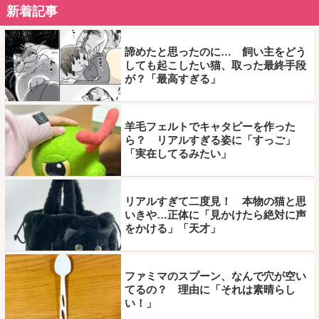
新着記事
諦めたと思ったのに… 飼い主をどう
しても起こしたい猫、取った最終手段
が？「最高すぎる」
羊毛フェルトでキャタピーを作った
ら？ リアルすぎる姿に「すっご」
「実在してるみたい」
リアルすぎて二度見！ 本物の猫と思
いきや…正体に「見かけたら絶対に声
をかける」「天才」
ファミマのスプーン、なんで穴が空い
てるの？ 理由に「それは素晴らし
い！」