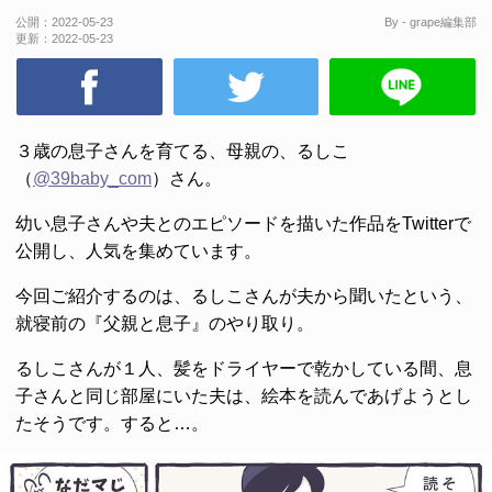
公開：
2022-05-23
By - grape編集部
更新：
2022-05-23
３歳の息子さんを育てる、母親の、るしこ
（
@39baby_com
）さん。
幼い息子さんや夫とのエピソードを描いた作品をTwitterで
公開し、人気を集めています。
今回ご紹介するのは、るしこさんが夫から聞いたという、
就寝前の『父親と息子』のやり取り。
るしこさんが１人、髪をドライヤーで乾かしている間、息
子さんと同じ部屋にいた夫は、絵本を読んであげようとし
たそうです。すると…。