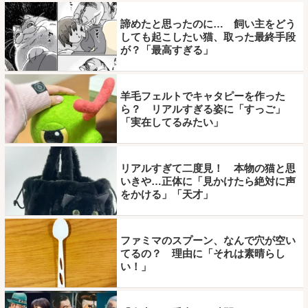
諦めたと思ったのに… 飼い主をどう
しても起こしたい猫、取った最終手段
が？「最高すぎる」
羊毛フェルトでキャタピーを作った
ら？ リアルすぎる姿に「すっご」
「実在してるみたい」
リアルすぎて二度見！ 本物の猫と思
いきや…正体に「見かけたら絶対に声
をかける」「天才」
ファミマのスプーン、なんで穴が空い
てるの？ 理由に「それは素晴らし
い！」