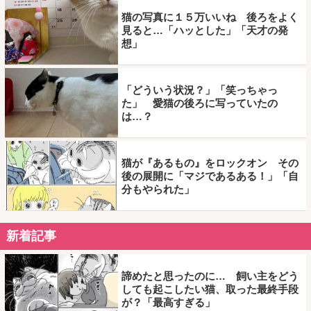
猫の写真に１５万いいね 後ろをよく
見ると…「ハッとした」「天才の発
想」
「どういう状況？」「笑っちゃっ
た」 愛猫の後ろに写っていたの
は…？
猫が『あるもの』をロックオン その
後の展開に「マジであるある！」「自
分もやられた」
新着記事
諦めたと思ったのに… 飼い主をどう
しても起こしたい猫、取った最終手段
が？「最高すぎる」