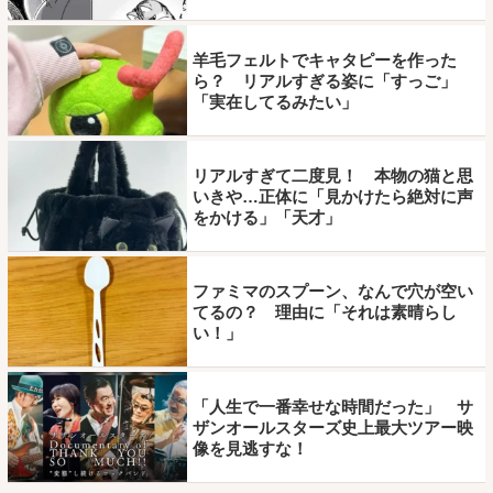
羊毛フェルトでキャタピーを作った
ら？ リアルすぎる姿に「すっご」
「実在してるみたい」
リアルすぎて二度見！ 本物の猫と思
いきや…正体に「見かけたら絶対に声
をかける」「天才」
ファミマのスプーン、なんで穴が空い
てるの？ 理由に「それは素晴らし
い！」
「人生で一番幸せな時間だった」 サ
ザンオールスターズ史上最大ツアー映
像を見逃すな！