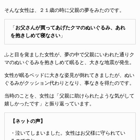
そんな女性は、２１歳の時に父親の夢をみたのです。
「
お父さんが買ってあげたクマのぬいぐるみ、あれ
を抱きしめて寝なさい
」
ふと目を覚ました女性が、夢の中で父親にいわれた通りク
マのぬいぐるみを抱きしめて眠ると、大きな地震が発生。
女性が眠るベッドに大きな姿見が倒れてきましたが、ぬい
ぐるみがクッション代わりとなり、事なきを得たのです。
当時のことを、女性は「父親に助けられたような気がして
嬉しかったです」と振り返っています。
【ネットの声】
・泣いてしまいました。女性はお父様に守られてい