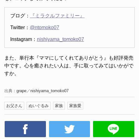
ブログ：
『ミラクルファミリー』
Twitter：
@ntomoko07
Instagram：
nishiyama_tomoko07
また、単行本『ママにしてくれてありがとう』も好評発売
中です。心を癒されたい人は、手に取ってみてはいかがで
すか。
出典：
grape
／
nishiyama_tomoko07
お父さん
ぬいぐるみ
家族
家族愛