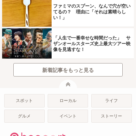
ファミマのスプーン、なんで穴が空い
てるの？ 理由に「それは素晴らし
い！」
「人生で一番幸せな時間だった」 サ
ザンオールスターズ史上最大ツアー映
像を見逃すな！
新着記事をもっと見る
ページトップ
スポット
ローカル
ライフ
グルメ
イベント
ストーリー