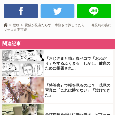
動物
愛猫が見当たらず、半泣きで探してたら… 発見時の姿に
ツッコミ不可避
関連記事
『おじさまと猫』腹ペコで「おねだ
り」をするふくまる しかし、健康の
ために拒否され…
『特等席』で桜を見るのは？ 花見の
写真に「これは勝てない」「泣けてき
た」
予防接種を受けに来た愛犬 ビフォー