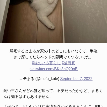
帰宅するとまるが家の中のどこにもいなくて、半泣
きで探してたらベッドの隙間でくつろいでた。
#猫のいる暮らし
#猫写真
pic.twitter.com/BKs8nQ20oE
— コテまる (@mofu_kote)
September 7, 2022
飼い主さんがどれほど焦って、不安だったかなど、まるく
んは知るはずもありません。
「何か？」といいたげな表情を浮かべるまるくんに、飼い