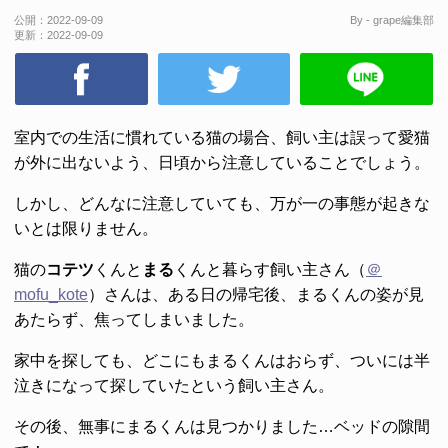
公開：
2022-09-09
By - grape編集部
更新：
2022-09-09
室内での生活に慣れている猫の場合、飼い主は誤って愛猫
が外に出ないよう、日頃から注意していることでしょう。
しかし、どんなに注意していても、万が一の事態が起きな
いとは限りません。
猫の
コテツ
くんと
まる
くんと暮らす飼い主さん（
＠
mofu_kote
）さんは、ある日の帰宅後、まるくんの姿が見
あたらず、焦ってしまいました。
家中を探しても、どこにもまるくんはおらず、ついには半
泣きになって探していたという飼い主さん。
その後、無事にまるくんは見つかりました…ベッドの隙間