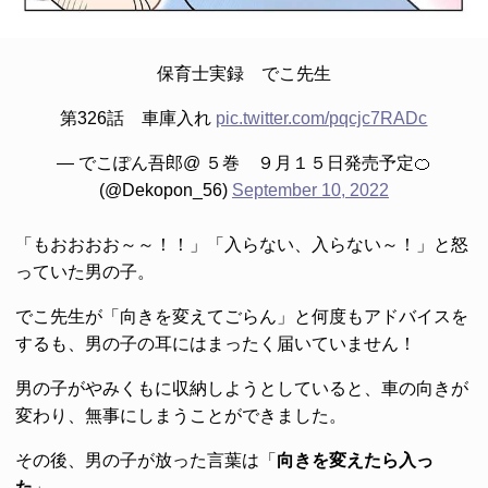
保育士実録 でこ先生
第326話 車庫入れ
pic.twitter.com/pqcjc7RADc
— でこぽん吾郎@ ５巻 ９月１５日発売予定🍊
(@Dekopon_56)
September 10, 2022
「もおおおお～～！！」「入らない、入らない～！」と怒
っていた男の子。
でこ先生が「向きを変えてごらん」と何度もアドバイスを
するも、男の子の耳にはまったく届いていません！
男の子がやみくもに収納しようとしていると、車の向きが
変わり、無事にしまうことができました。
その後、男の子が放った言葉は「
向きを変えたら入っ
た
」。