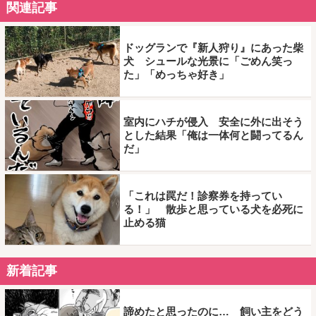
関連記事
ドッグランで『新人狩り』にあった柴
犬 シュールな光景に「ごめん笑っ
た」「めっちゃ好き」
室内にハチが侵入 安全に外に出そう
とした結果「俺は一体何と闘ってるん
だ」
「これは罠だ！診察券を持ってい
る！」 散歩と思っている犬を必死に
止める猫
新着記事
諦めたと思ったのに… 飼い主をどう