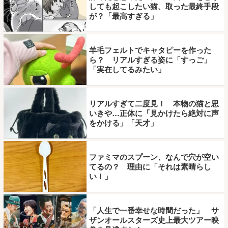
しても起こしたい猫、取った最終手段
が？「最高すぎる」
羊毛フェルトでキャタピーを作った
ら？ リアルすぎる姿に「すっご」
「実在してるみたい」
リアルすぎて二度見！ 本物の猫と思
いきや…正体に「見かけたら絶対に声
をかける」「天才」
ファミマのスプーン、なんで穴が空い
てるの？ 理由に「それは素晴らし
い！」
「人生で一番幸せな時間だった」 サ
ザンオールスターズ史上最大ツアー映