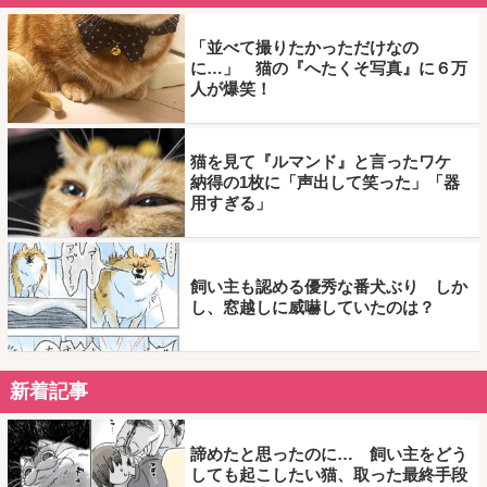
「並べて撮りたかっただけなの
に…」 猫の『へたくそ写真』に６万
人が爆笑！
猫を見て『ルマンド』と言ったワケ
納得の1枚に「声出して笑った」「器
用すぎる」
飼い主も認める優秀な番犬ぶり しか
し、窓越しに威嚇していたのは？
新着記事
諦めたと思ったのに… 飼い主をどう
しても起こしたい猫、取った最終手段