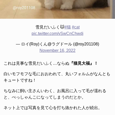
雪見だいふく🐱
#猫
#cat
pic.twitter.com/vSwCnChwdj
— ロイ(Roy)くん@ラグドール (@roy201108)
November 16, 2022
これは見事な雪見だいふく…ならぬ
『猫見大福』！
白いモフモフな毛におおわれて、丸いフォルムがなんとも
キュートですね！
ちなみに飼い主さんいわく、お風呂に入って毛が濡れる
と、ぺっしゃんこになってしまうのだとか。
ネット上では写真を見て心を打ち抜かれた人が続出。