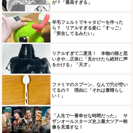
が？「最高すぎる」
羊毛フェルトでキャタピーを作った
ら？ リアルすぎる姿に「すっご」
「実在してるみたい」
リアルすぎて二度見！ 本物の猫と思
いきや…正体に「見かけたら絶対に声
をかける」「天才」
ファミマのスプーン、なんで穴が空い
てるの？ 理由に「それは素晴らし
い！」
「人生で一番幸せな時間だった」 サ
ザンオールスターズ史上最大ツアー映
像を見逃すな！