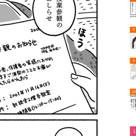
8
9
10