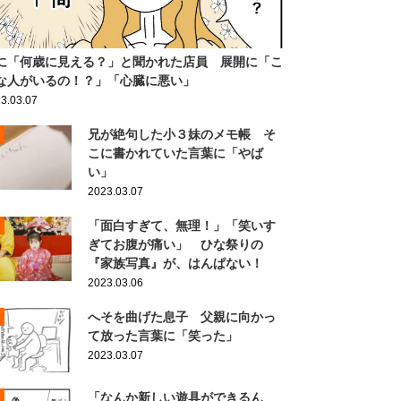
に「何歳に見える？」と聞かれた店員 展開に「こ
な人がいるの！？」「心臓に悪い」
3.03.07
兄が絶句した小３妹のメモ帳 そ
こに書かれていた言葉に「やば
い」
2023.03.07
「面白すぎて、無理！」「笑いす
ぎてお腹が痛い」 ひな祭りの
『家族写真』が、はんぱない！
2023.03.06
へそを曲げた息子 父親に向かっ
て放った言葉に「笑った」
2023.03.07
「なんか新しい遊具ができるん