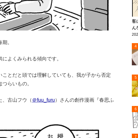
客
ん
202
春期。
4
供によくみられる傾向です。
いことだと頭では理解していても、我が子から否定
5
はつらいもの。
た、古山フウ（
＠fuu_furu
）さんの創作漫画『春思ふ
6
7