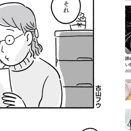
諦
い
202