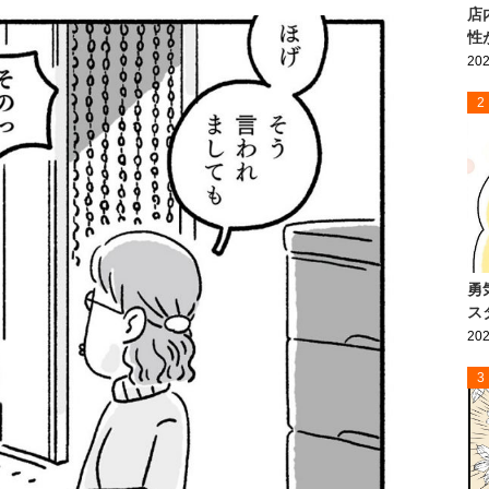
店
性
202
2
勇
ス
202
3