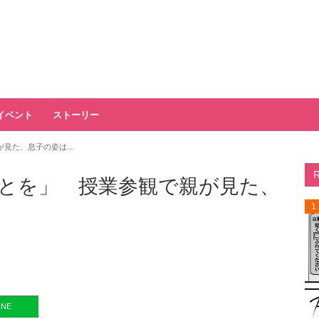
イベント
ストーリー
が見た、息子の姿は…
とを」 授業参観で親が見た、
1
INE