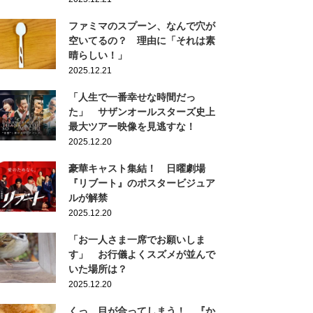
ファミマのスプーン、なんで穴が
空いてるの？ 理由に「それは素
晴らしい！」
2025.12.21
「人生で一番幸せな時間だっ
た」 サザンオールスターズ史上
最大ツアー映像を見逃すな！
2025.12.20
豪華キャスト集結！ 日曜劇場
『リブート』のポスタービジュア
ルが解禁
2025.12.20
「お一人さま一席でお願いしま
す」 お行儀よくスズメが並んで
いた場所は？
2025.12.20
くっ…目が合ってしまう！ 『か