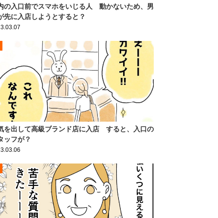
内の入口前でスマホをいじる人 動かないため、男
が先に入店しようとすると？
3.03.07
気を出して高級ブランド店に入店 すると、入口の
タッフが？
3.03.06