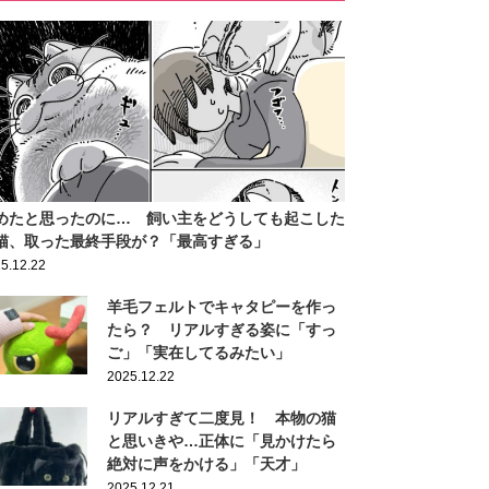
めたと思ったのに… 飼い主をどうしても起こした
猫、取った最終手段が？「最高すぎる」
5.12.22
羊毛フェルトでキャタピーを作っ
たら？ リアルすぎる姿に「すっ
ご」「実在してるみたい」
2025.12.22
リアルすぎて二度見！ 本物の猫
と思いきや…正体に「見かけたら
絶対に声をかける」「天才」
2025.12.21