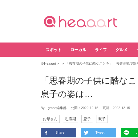
スポット
ローカル
ライフ
グルメ
＠Heaaart
「思春期の子供に酷なことを」 授業参観で親
「思春期の子供に酷なこ
息子の姿は…
By - grape編集部
公開：
2022-12-15
更新：
2022-12-15
お母さん
思春期
息子
親子
Share
Tweet
L