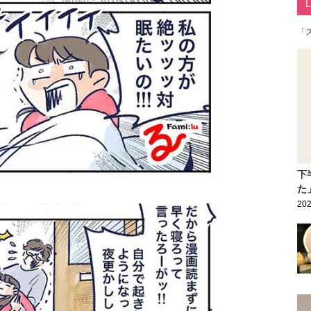
「
下
た
202