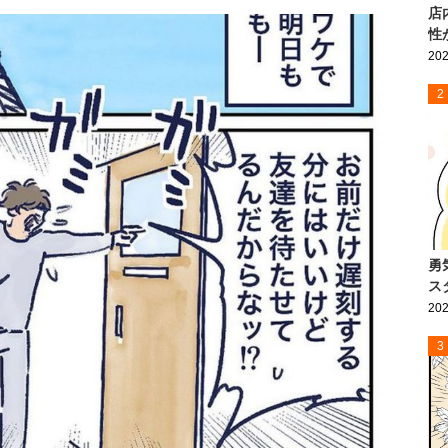
店
性
202
2
勇
ス
202
3