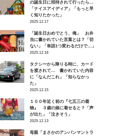
の誕生日に招待されて行ったら…
「ナイスアイディア」「もっと早
く知りたかった」
2025.12.17
「誕生日おめでとう、俺」 お弁
当に書かれていた言葉とは？「切
ない」「単語1つ変わるだけで…」
2025.12.16
タクシーから降りる時に、カード
を渡されて… 書かれていた内容
に「なんだこれ」「知らなかっ
た」
2025.12.15
１００年近く前の『七五三の着
物』 ３歳の娘に着せると？「声
が出た」「泣きそう」
2025.12.13
母親「まさかのアンパンマントラ