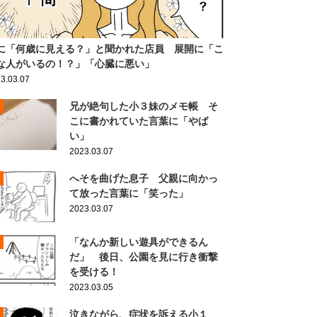
に「何歳に見える？」と聞かれた店員 展開に「こ
な人がいるの！？」「心臓に悪い」
3.03.07
兄が絶句した小３妹のメモ帳 そ
こに書かれていた言葉に「やば
い」
2023.03.07
へそを曲げた息子 父親に向かっ
て放った言葉に「笑った」
2023.03.07
「なんか新しい遊具ができるん
だ」 後日、公園を見に行き衝撃
を受ける！
2023.03.05
泣きながら、症状を訴える小１