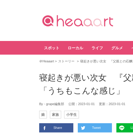
スポット
ローカル
ライフ
グルメ
＠Heaaart
ストーリー
寝起きが悪い次女 『父親との応酬
寝起きが悪い次女 『父
「うちもこんな感じ」
By - grape編集部
公開：
2023-01-01
更新：
2023-01-01
娘
家族
小学生
Share
Tweet
L