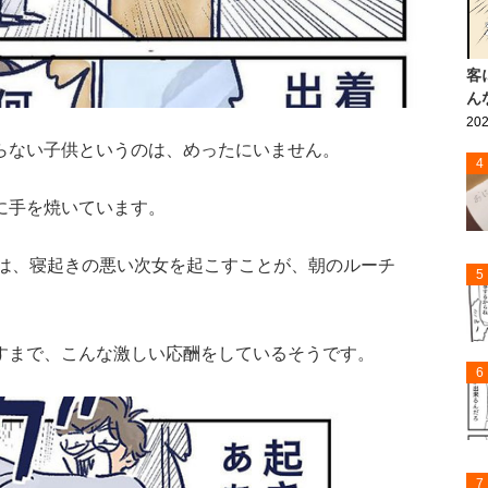
客
ん
202
らない子供というのは、めったにいません。
4
に手を焼いています。
は、寝起きの悪い次女を起こすことが、朝のルーチ
5
すまで、こんな激しい応酬をしているそうです。
6
7