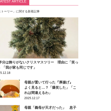
LATEST ARTICLE
ストーリー」に関する新着記事
半分は飾りがないクリスマスツリー 理由に「笑っ
」「我が家も同じです」
5.12.18
母親が置いて行った『厚揚げ』
よく見ると…？「爆笑した」「こ
れは間違えるわ」
2025.12.17
母親「義母が天才だった」 息子