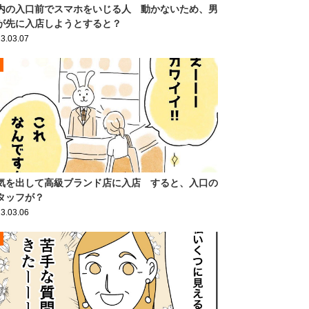
内の入口前でスマホをいじる人 動かないため、男
が先に入店しようとすると？
3.03.07
気を出して高級ブランド店に入店 すると、入口の
タッフが？
3.03.06