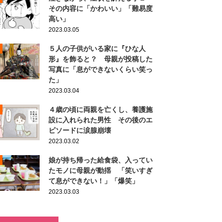
その内容に「かわいい」「難易度
高い」
2023.03.05
５人の子供がいる家に『ひな人
形』を飾ると？ 母親が投稿した
写真に「息ができないくらい笑っ
た」
2023.03.04
４歳の頃に両親を亡くし、養護施
設に入れられた男性 その後のエ
ピソードに涙腺崩壊
2023.03.02
娘が持ち帰った給食袋、入ってい
たモノに母親が動揺 「笑いすぎ
て息ができない！」「爆笑」
2023.03.03