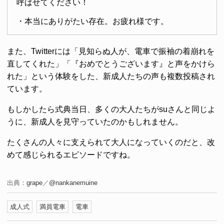
呼ばせてください！
・本当にありがたい存在。お疲れ様です。
また、Twitterには「見知らぬ人が、電車で振袖の着崩れを
直してくれた」「『おめでとうございます』と声をかけら
れた」という体験をした、新成人たちの声も複数投稿され
ています。
もしかしたら式典当日、多くの大人たちがsuさんと同じよ
うに、新成人を見守っていたのかもしれません。
たくさんの人々に支えられて大人になっていくのだと、改
めて感じられるエピソードですね。
出典：
grape
／
@nankanemuine
成人式
満員電車
電車