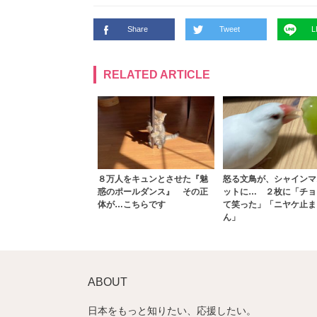
Share
Tweet
L
RELATED ARTICLE
８万人をキュンとさせた『魅
怒る文鳥が、シャインマ
惑のポールダンス』 その正
ットに… ２枚に「チョ
体が…こちらです
て笑った」「ニヤケ止ま
ん」
ABOUT
日本をもっと知りたい、応援したい。