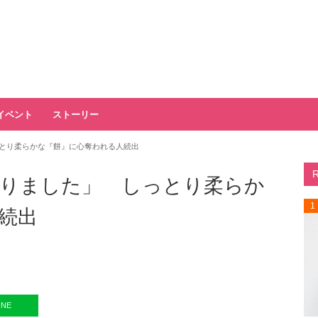
イベント
ストーリー
とり柔らかな『餅』に心奪われる人続出
りました」 しっとり柔らか
1
続出
INE