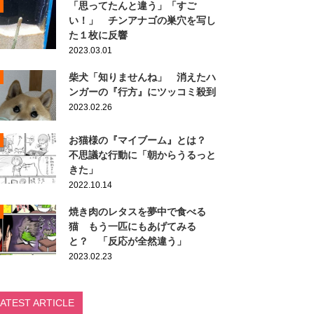
「思ってたんと違う」「すご
い！」 チンアナゴの巣穴を写し
た１枚に反響
2023.03.01
柴犬「知りませんね」 消えたハ
ンガーの『行方』にツッコミ殺到
2023.02.26
お猫様の『マイブーム』とは？
不思議な行動に「朝からうるっと
きた」
2022.10.14
焼き肉のレタスを夢中で食べる
猫 もう一匹にもあげてみる
と？ 「反応が全然違う」
2023.02.23
LATEST ARTICLE