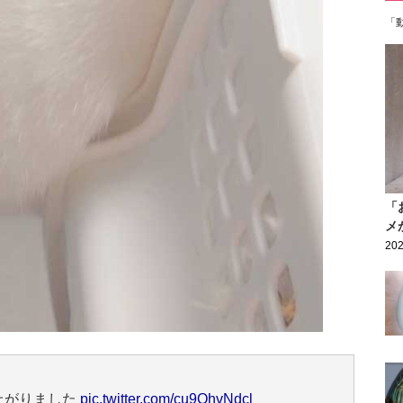
「
「
メ
202
上がりました
pic.twitter.com/cu9QhvNdcl