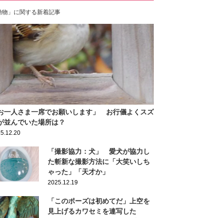
動物」に関する新着記事
お一人さま一席でお願いします」 お行儀よくスズ
が並んでいた場所は？
5.12.20
「撮影協力：犬」 愛犬が協力し
た斬新な撮影方法に「大笑いしち
ゃった」「天才か」
2025.12.19
「このポーズは初めてだ」上空を
見上げるカワセミを連写した