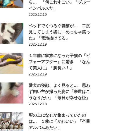
ら… 「何これすごい」「ブルー
インパルスだ」
2025.12.19
ベッドでくつろぐ愛猫が… 二度
見してしまう姿に「めっちゃ笑っ
た」「電池抜けてる」
2025.12.19
１年前に家族になった子猫の『ビ
フォーアフター』に驚き 「なん
て美人に」「脚長い！」
2025.12.19
愛犬の寝顔、よく見ると… 思わ
ず飼い主が撮った姿に「来世はこ
うなりたい」「毎日が幸せな証」
2025.12.18
塀の上になぜか集まっていたの
は… １枚に「かわいい」「卒業
アルバムみたい」