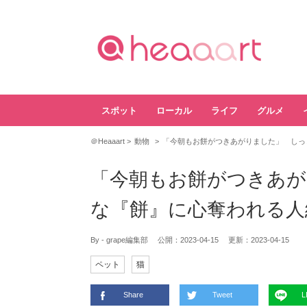
スポット
ローカル
ライフ
グルメ
＠Heaaart
動物
「今朝もお餅がつきあがりました」 しっ
「今朝もお餅がつきあが
な『餅』に心奪われる人
By - grape編集部
公開：
2023-04-15
更新：
2023-04-15
ペット
猫
Share
Tweet
L