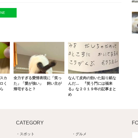
INE
スカ
全力すぎる愛情表現に「笑っ
なんて皮肉の効いた貼り紙な
ロく
た」「愛が強い」 飼い主が
んだ… 『笑う門には福来
ら
帰宅すると？
る』な２０１９年の記事まと
め
CATEGORY
F
スポット
グルメ