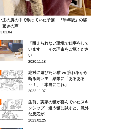
い主の腕の中で眠っていた子猫 『半年後』の姿
、驚きの声
3.03.04
「耐えられない環境で仕事をして
います」 その理由をご覧くださ
い
2020.11.18
絶対に遊びたい猫 vs 疲れるから
断る飼い主 結果に「あるある
～！」「本当にこれ」
2022.11.07
生前、実家の猫が喜んでいたスキ
ンシップ 違う猫に試すと、意外
な反応が
2023.02.25