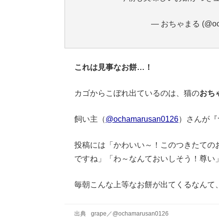
— おちゃまる (@och
これは見事なお餅…！
カゴからこぼれ出ているのは、猫の
おち
飼い主（
@ochamarusan0126
）さんが『
投稿には「かわいい～！このつきたての
ですね」「わ～なんておいしそう！尊い
毎朝こんな上等なお餅が出てくるなんて
出典
grape
／
@ochamarusan0126