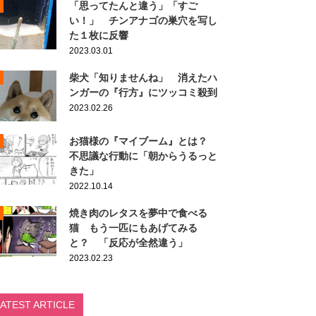
「思ってたんと違う」「すご
い！」 チンアナゴの巣穴を写し
た１枚に反響
2023.03.01
柴犬「知りませんね」 消えたハ
ンガーの『行方』にツッコミ殺到
2023.02.26
お猫様の『マイブーム』とは？
不思議な行動に「朝からうるっと
きた」
2022.10.14
焼き肉のレタスを夢中で食べる
猫 もう一匹にもあげてみる
と？ 「反応が全然違う」
2023.02.23
LATEST ARTICLE