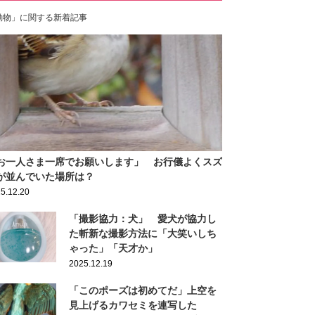
動物」に関する新着記事
お一人さま一席でお願いします」 お行儀よくスズ
が並んでいた場所は？
5.12.20
「撮影協力：犬」 愛犬が協力し
た斬新な撮影方法に「大笑いしち
ゃった」「天才か」
2025.12.19
「このポーズは初めてだ」上空を
見上げるカワセミを連写した