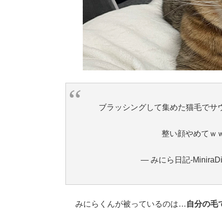
ブラッシングして集めた猫毛でサ
整い顔やめてｗ
— みにら日記-MiniraDiar
みにらくんが被っているのは…
自分の毛