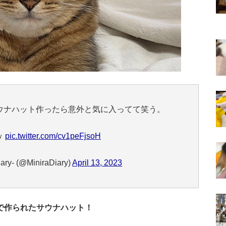
ウナハット作ったら意外と気に入ってて笑う。
ｗ
pic.twitter.com/cv1peFjsoH
y- (@MiniraDiary)
April 13, 2023
で作られたサウナハット！