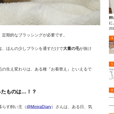
飼
に
202
、定期的なブラッシングが必要です。
4
は、ほんの少しブラシを通すだけで
大量の毛
が抜け
5
毛の生え変わりは、ある種『お着替え』といえるで
6
ったものは…！？
暮らす飼い主（
@MiniraDiary
）さんは、ある日、気