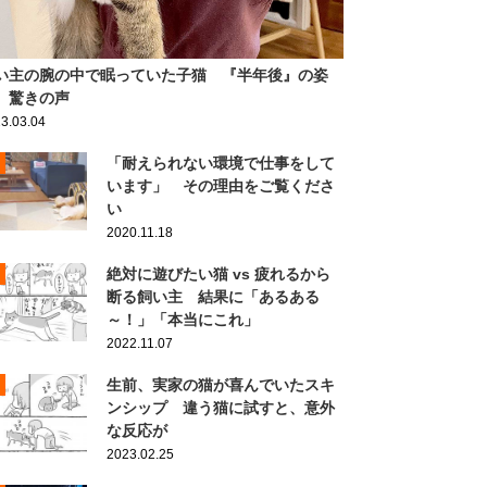
い主の腕の中で眠っていた子猫 『半年後』の姿
、驚きの声
3.03.04
「耐えられない環境で仕事をして
います」 その理由をご覧くださ
い
2020.11.18
絶対に遊びたい猫 vs 疲れるから
断る飼い主 結果に「あるある
～！」「本当にこれ」
2022.11.07
生前、実家の猫が喜んでいたスキ
ンシップ 違う猫に試すと、意外
な反応が
2023.02.25