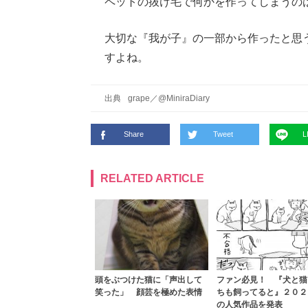
ペットの抜け毛で何かを作ってしまうの
大切な『我が子』の一部から作ったと思
すよね。
出典
grape
／
@MiniraDiary
Share
Tweet
L
RELATED ARTICLE
頭をぶつけた猫に「声出して
ファン必見！ 『犬と猫
笑った」 顔芸を極めた表情
ちも飼ってると』２０２
の人気作品を発表