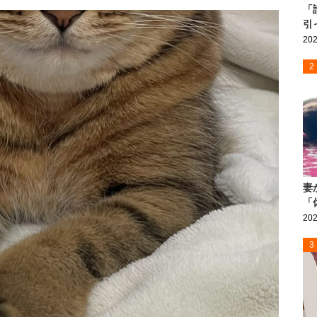
「
引
202
2
妻
「
202
3