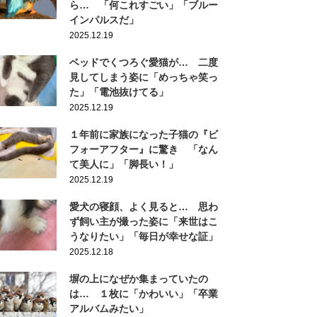
ら… 「何これすごい」「ブルー
インパルスだ」
2025.12.19
ベッドでくつろぐ愛猫が… 二度
見してしまう姿に「めっちゃ笑っ
た」「電池抜けてる」
2025.12.19
１年前に家族になった子猫の『ビ
フォーアフター』に驚き 「なん
て美人に」「脚長い！」
2025.12.19
愛犬の寝顔、よく見ると… 思わ
ず飼い主が撮った姿に「来世はこ
うなりたい」「毎日が幸せな証」
2025.12.18
塀の上になぜか集まっていたの
は… １枚に「かわいい」「卒業
アルバムみたい」