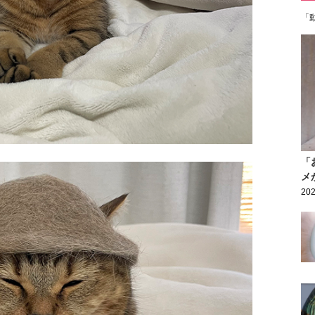
「
「
メ
202