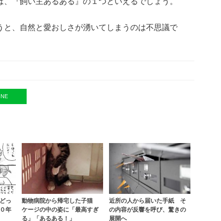
は、『飼い主あるある』の１つといえるでしょう。
うと、自然と愛おしさが湧いてしまうのは不思議で
INE
どっ
動物病院から帰宅した子猫
近所の人から届いた手紙 そ
０年
ケージの中の姿に「最高すぎ
の内容が反響を呼び、驚きの
る」「あるある！」
展開へ