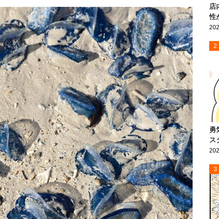
店
性
202
2
勇
ス
202
3