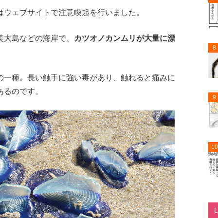
はウェブサイトで注意喚起を行いました。
美大島などの海岸で、
カツオノカンムリが大量に漂
8
。
の一種。長い触手に強い毒があり、触れると痛みに
あるのです。
9
10