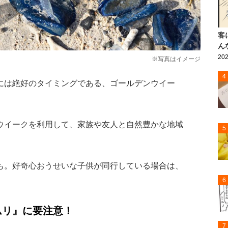
客
ん
202
※写真はイメージ
4
には絶好のタイミングである、ゴールデンウイー
ウイークを利用して、家族や友人と自然豊かな地域
5
も。好奇心おうせいな子供が同行している場合は、
6
ムリ』に要注意！
7