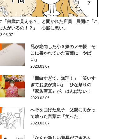
に「何歳に見える？」と聞かれた店員 展開に「こ
な人がいるの！？」「心臓に悪い」
3.03.07
兄が絶句した小３妹のメモ帳 そ
こに書かれていた言葉に「やば
い」
2023.03.07
「面白すぎて、無理！」「笑いす
ぎてお腹が痛い」 ひな祭りの
『家族写真』が、はんぱない！
2023.03.06
へそを曲げた息子 父親に向かっ
て放った言葉に「笑った」
2023.03.07
「なんか新しい遊具ができるん