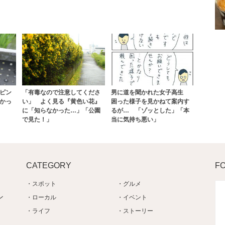
ピン
「有毒なので注意してくださ
男に道を聞かれた女子高生
かっ
い」 よく見る『黄色い花』
困った様子を見かねて案内す
に「知らなかった…」「公園
るが… 「ゾッとした」「本
で見た！」
当に気持ち悪い」
CATEGORY
F
スポット
グルメ
ン
ローカル
イベント
ライフ
ストーリー