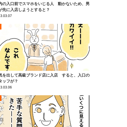
内の入口前でスマホをいじる人 動かないため、男
が先に入店しようとすると？
3.03.07
気を出して高級ブランド店に入店 すると、入口の
タッフが？
3.03.06