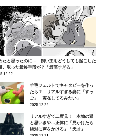
めたと思ったのに… 飼い主をどうしても起こした
猫、取った最終手段が？「最高すぎる」
5.12.22
羊毛フェルトでキャタピーを作っ
たら？ リアルすぎる姿に「すっ
ご」「実在してるみたい」
2025.12.22
リアルすぎて二度見！ 本物の猫
と思いきや…正体に「見かけたら
絶対に声をかける」「天才」
2025.12.21