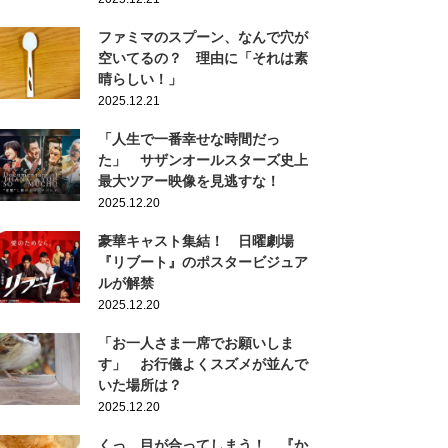
ファミマのスプーン、なんで穴が
空いてるの？ 理由に「それは素
晴らしい！」
2025.12.21
「人生で一番幸せな時間だっ
た」 サザンオールスターズ史上
最大ツアー映像を見逃すな！
2025.12.20
豪華キャスト集結！ 日曜劇場
『リブート』のポスタービジュア
ルが解禁
2025.12.20
「お一人さま一席でお願いしま
す」 お行儀よくスズメが並んで
いた場所は？
2025.12.20
くっ…目が合ってしまう！ 『か