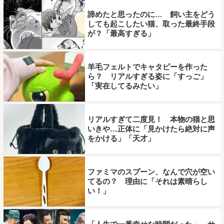
諦めたと思ったのに… 飼い主をどう
しても起こしたい猫、取った最終手段
が？「最高すぎる」
羊毛フェルトでキャタピーを作った
ら？ リアルすぎる姿に「すっご」
「実在してるみたい」
リアルすぎて二度見！ 本物の猫と思
いきや…正体に「見かけたら絶対に声
をかける」「天才」
ファミマのスプーン、なんで穴が空い
てるの？ 理由に「それは素晴らし
い！」