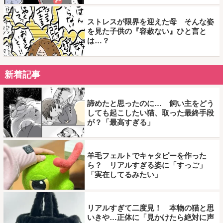
ストレスが限界を迎えた母 そんな姿
を見た子供の『容赦ない』ひと言と
は…？
新着記事
諦めたと思ったのに… 飼い主をどう
しても起こしたい猫、取った最終手段
が？「最高すぎる」
羊毛フェルトでキャタピーを作った
ら？ リアルすぎる姿に「すっご」
「実在してるみたい」
リアルすぎて二度見！ 本物の猫と思
いきや…正体に「見かけたら絶対に声