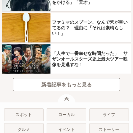
をかける」「天才」
ファミマのスプーン、なんで穴が空い
てるの？ 理由に「それは素晴らし
い！」
「人生で一番幸せな時間だった」 サ
ザンオールスターズ史上最大ツアー映
像を見逃すな！
新着記事をもっと見る
ページトップ
スポット
ローカル
ライフ
グルメ
イベント
ストーリー