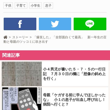
子供
子育て
小学生
息子
ストーリー
「爆笑した」「全部面白くて最高」 新一年生の言
動と母親のツッコミに吹き出す
関連記事
小４男児が書いた５・７・５の一行日
記 ７月３０日の欄に「想像の斜め上
を行く」
母親「ケガする前に学んでほしかった
な」 小１の息子が出血し呼び出し！
病院へ行くと？