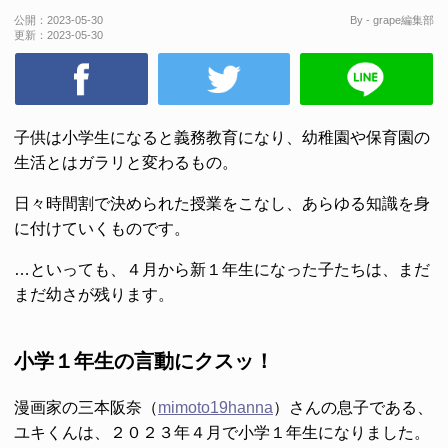
公開：
2023-05-30
By - grape編集部
更新：
2023-05-30
子供は小学生になると義務教育になり、幼稚園や保育園の
生活とはガラリと変わるもの。
日々時間割で決められた授業をこなし、あらゆる知識を身
に付けていくものです。
…といっても、４月から新１年生になった子たちは、まだ
まだ幼さが残ります。
小学１年生の言動にクスッ！
漫画家の三本阪奈（
mimoto19hanna
）さんの息子である、
ユキくんは、２０２３年４月で小学１年生になりました。