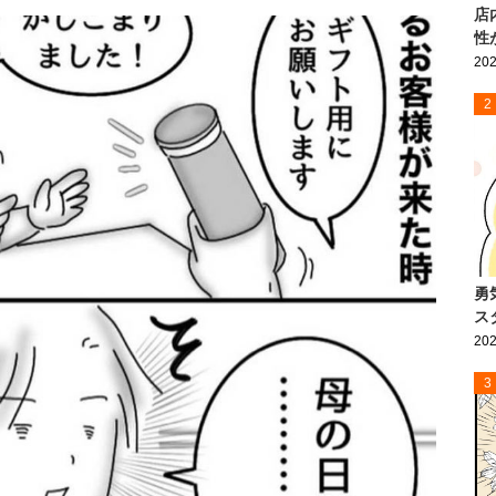
店
性
202
2
勇
ス
202
3