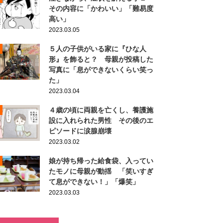
その内容に「かわいい」「難易度
高い」
2023.03.05
５人の子供がいる家に『ひな人
形』を飾ると？ 母親が投稿した
写真に「息ができないくらい笑っ
た」
2023.03.04
４歳の頃に両親を亡くし、養護施
設に入れられた男性 その後のエ
ピソードに涙腺崩壊
2023.03.02
娘が持ち帰った給食袋、入ってい
たモノに母親が動揺 「笑いすぎ
て息ができない！」「爆笑」
2023.03.03