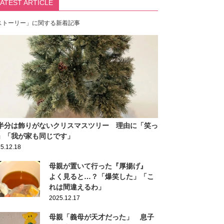
LATEST ARTICLE
ストーリー」に関する新着記事
半分は飾りがないクリスマスツリー 理由に「笑っ
」「我が家も同じです」
5.12.18
母親が置いて行った『厚揚げ』
よく見ると…？「爆笑した」「こ
れは間違えるわ」
2025.12.17
母親「義母が天才だった」 息子