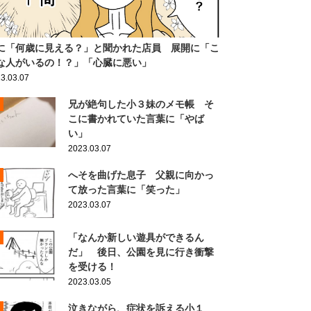
に「何歳に見える？」と聞かれた店員 展開に「こ
な人がいるの！？」「心臓に悪い」
3.03.07
兄が絶句した小３妹のメモ帳 そ
こに書かれていた言葉に「やば
い」
2023.03.07
へそを曲げた息子 父親に向かっ
て放った言葉に「笑った」
2023.03.07
「なんか新しい遊具ができるん
だ」 後日、公園を見に行き衝撃
を受ける！
2023.03.05
泣きながら、症状を訴える小１