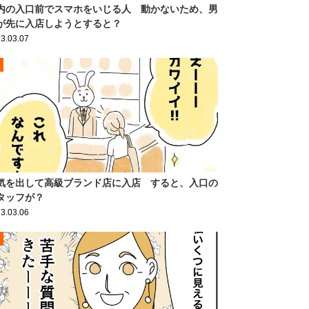
内の入口前でスマホをいじる人 動かないため、男
が先に入店しようとすると？
3.03.07
気を出して高級ブランド店に入店 すると、入口の
タッフが？
3.03.06