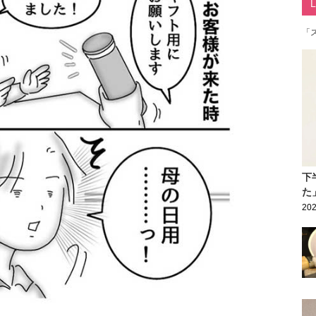
「
下
た
202