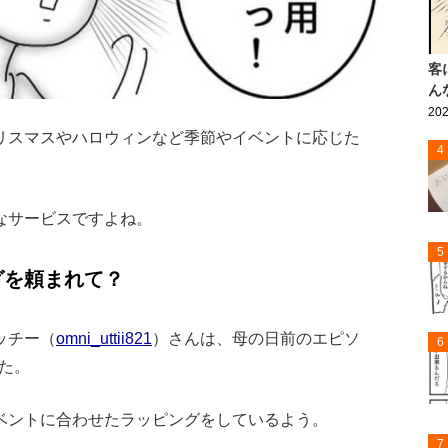
客
ん
202
リスマスやハロウィンなど季節やイベントに応じた
4
なサービスですよね。
5
グを頼まれて？
ッチー（
omni_uttii821
）さんは、母の日前のエピソ
6
した。
ベントに合わせたラッピングをしているよう。
7