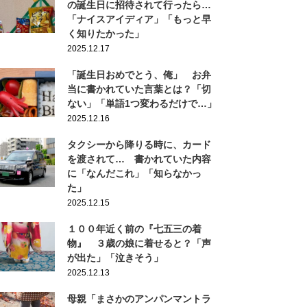
の誕生日に招待されて行ったら…
「ナイスアイディア」「もっと早
く知りたかった」
2025.12.17
「誕生日おめでとう、俺」 お弁
当に書かれていた言葉とは？「切
ない」「単語1つ変わるだけで…」
2025.12.16
タクシーから降りる時に、カード
を渡されて… 書かれていた内容
に「なんだこれ」「知らなかっ
た」
2025.12.15
１００年近く前の『七五三の着
物』 ３歳の娘に着せると？「声
が出た」「泣きそう」
2025.12.13
母親「まさかのアンパンマントラ