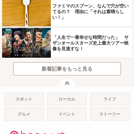
ファミマのスプーン、なんで穴が空い
てるの？ 理由に「それは素晴らし
い！」
「人生で一番幸せな時間だった」 サ
ザンオールスターズ史上最大ツアー映
像を見逃すな！
新着記事をもっと見る
ページトップ
スポット
ローカル
ライフ
グルメ
イベント
ストーリー