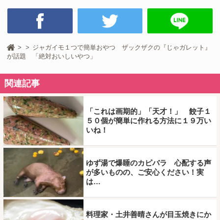
ジャガイモ１つで簡単おやつ ザックザクの『じゃガレット』
が話題 「絶対おいしいやつ」
関連記事
「これは画期的」「天才！」 餃子１
５０個が簡単に作れる方法に１９万い
いね！
ゆず湯で爆睡のカピバラ 心配する声
が多いものの、ご安心ください！実
は…
料理家・土井善晴さんが目玉焼きにか