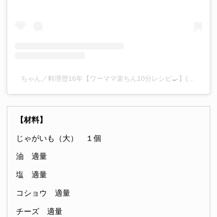
ちゃん／料理歴16年【ワーママ楽ちん10分レシピ🍳】(@chaaan_gohan)がシェアした投稿
【材料】
じゃがいも（大） １個
油 適量
塩 適量
コショウ 適量
チーズ 適量