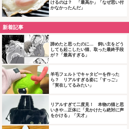
けるのは？ 「最高か」「なぜ思い付
かなかったんだ」
新着記事
諦めたと思ったのに… 飼い主をどう
しても起こしたい猫、取った最終手段
が？「最高すぎる」
羊毛フェルトでキャタピーを作った
ら？ リアルすぎる姿に「すっご」
「実在してるみたい」
リアルすぎて二度見！ 本物の猫と思
いきや…正体に「見かけたら絶対に声
をかける」「天才」