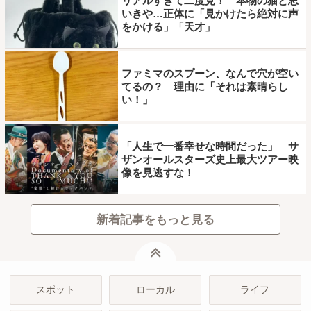
リアルすぎて二度見！ 本物の猫と思
いきや…正体に「見かけたら絶対に声
をかける」「天才」
ファミマのスプーン、なんで穴が空い
てるの？ 理由に「それは素晴らし
い！」
「人生で一番幸せな時間だった」 サ
ザンオールスターズ史上最大ツアー映
像を見逃すな！
新着記事をもっと見る
ページトップ
スポット
ローカル
ライフ