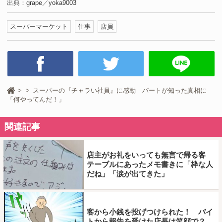
出典：
grape
／
yoka9003
スーパーマーケット
仕事
店員
スーパーの『チャラい社員』に感動 パートが知った真相に
「何やってんだ！」
関連記事
店主がお礼をいっても無言で帰る客
テーブルにあったメモ書きに「枠な人
だね」「涙が出てきた」
客から小銭を投げつけられた！ バイ
トから報告を受けた店長は笑顔で？