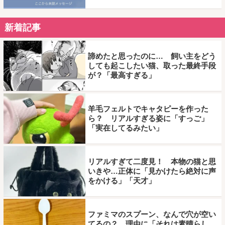
新着記事
諦めたと思ったのに… 飼い主をどう
しても起こしたい猫、取った最終手段
が？「最高すぎる」
羊毛フェルトでキャタピーを作った
ら？ リアルすぎる姿に「すっご」
「実在してるみたい」
リアルすぎて二度見！ 本物の猫と思
いきや…正体に「見かけたら絶対に声
をかける」「天才」
ファミマのスプーン、なんで穴が空い
てるの？ 理由に「それは素晴らし