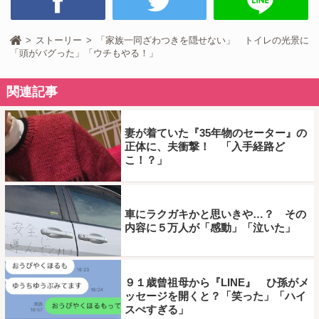
ストーリー
「家族一同ざわつきを隠せない」 トイレの光景に
「頭がバグった」「ウチもやる！」
関連記事
妻が着ていた『35年物のセーター』の
正体に、夫衝撃！ 「入手経路ど
こ！？」
車にラクガキかと思いきや…？ その
内容に５万人が「感動」「泣いた」
９１歳曾祖母から『LINE』 ひ孫がメ
ッセージを開くと？「笑った」「ハイ
スぺすぎる」