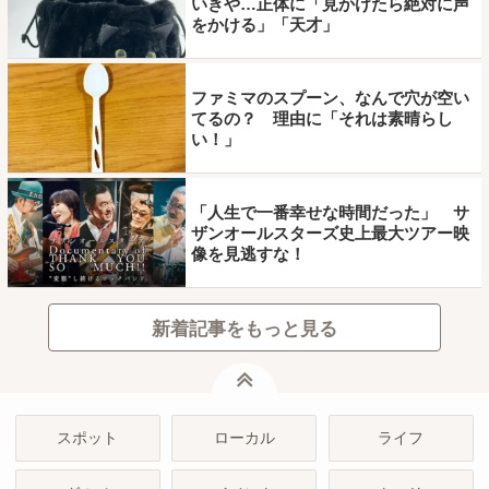
いきや…正体に「見かけたら絶対に声
をかける」「天才」
ファミマのスプーン、なんで穴が空い
てるの？ 理由に「それは素晴らし
い！」
「人生で一番幸せな時間だった」 サ
ザンオールスターズ史上最大ツアー映
像を見逃すな！
新着記事をもっと見る
ページトップ
スポット
ローカル
ライフ