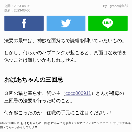
公開：
2023-08-06
By - grape編集部
更新：
2023-08-06
法要の最中は、神妙な面持ちで読経を聞いていたいもの。
しかし、何らかのハプニングが起こると、真面目な表情を
保つことは難しいかもしれません。
おばあちゃんの三回忌
３匹の猫と暮らす、飼い主（
coco000911
）さんが祖母の
三回忌の法要を行った時のこと。
何が起こったのか、住職の手元にご注目ください！
@coco000911
おばあちゃんの三回忌 にゃんこも参加
#ラガマフィン
#ニャハハハ
♬ オリジナル楽
曲 - そらtoうみそしてリク❤