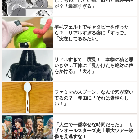
しても起こしたい猫、取った最終手段
が？「最高すぎる」
羊毛フェルトでキャタピーを作った
ら？ リアルすぎる姿に「すっご」
「実在してるみたい」
リアルすぎて二度見！ 本物の猫と思
いきや…正体に「見かけたら絶対に声
をかける」「天才」
ファミマのスプーン、なんで穴が空い
てるの？ 理由に「それは素晴らし
い！」
「人生で一番幸せな時間だった」 サ
ザンオールスターズ史上最大ツアー映
像を見逃すな！