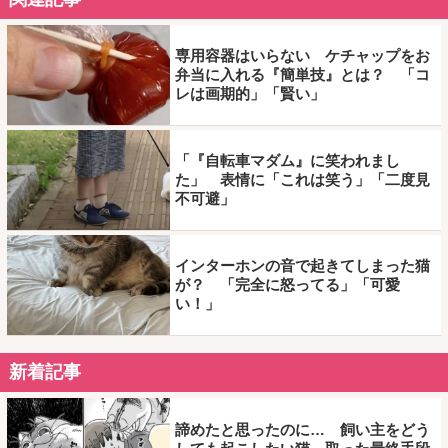
専用容器はいらない ケチャップをお
弁当に入れる『簡単技』とは？ 「コ
レは画期的」「賢い」
「『自転車マダム』に笑われまし
た」 表情に「これは笑う」「二度見
不可避」
インターホンの音で起きてしまった猫
が？ 「完全に怒ってる」「可愛
い！」
新着記事
諦めたと思ったのに… 飼い主をどう