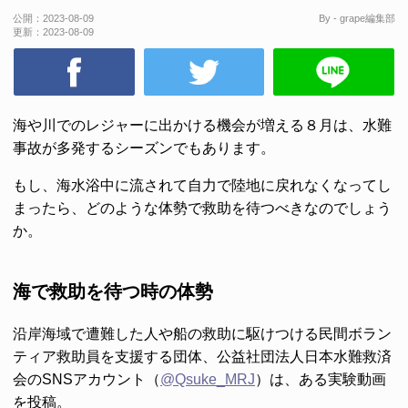
公開：
2023-08-09
By - grape編集部
更新：
2023-08-09
海や川でのレジャーに出かける機会が増える８月は、水難
事故が多発するシーズンでもあります。
もし、海水浴中に流されて自力で陸地に戻れなくなってし
まったら、どのような体勢で救助を待つべきなのでしょう
か。
海で救助を待つ時の体勢
沿岸海域で遭難した人や船の救助に駆けつける民間ボラン
ティア救助員を支援する団体、公益社団法人日本水難救済
会のSNSアカウント（
@Qsuke_MRJ
）は、ある実験動画
を投稿。