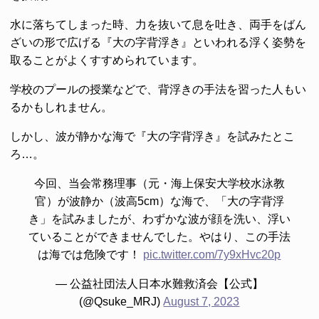
水に落ちてしまった時、力を抜いて息を吐き、両手をばん
ざいの形で広げる『大の字背浮き』といわれる浮く姿勢を
取ることがよくすすめられています。
学校のプールの授業などで、背浮きの手法を習った人もい
るかもしれません。
しかし、波が静かな海で『大の字背浮き』を試みたとこ
ろ…。
今回、当会常務理事（元・海上保安大学校水泳教
官）が波静か（波高5cm）な海で、「大の字背浮
き」を試みましたが、わずかな波が顔を洗い、浮い
ていることができませんでした。やはり、この手法
は海では危険です！
pic.twitter.com/7y9xHvc20p
— 公益社団法人日本水難救済会【公式】
(@Qsuke_MRJ)
August 7, 2023