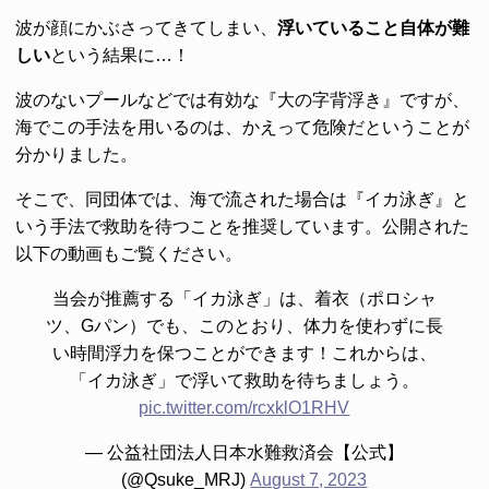
波が顔にかぶさってきてしまい、
浮いていること自体が難
しい
という結果に…！
波のないプールなどでは有効な『大の字背浮き』ですが、
海でこの手法を用いるのは、かえって危険だということが
分かりました。
そこで、同団体では、海で流された場合は『イカ泳ぎ』と
いう手法で救助を待つことを推奨しています。公開された
以下の動画もご覧ください。
当会が推薦する「イカ泳ぎ」は、着衣（ポロシャ
ツ、Gパン）でも、このとおり、体力を使わずに長
い時間浮力を保つことができます！これからは、
「イカ泳ぎ」で浮いて救助を待ちましょう。
pic.twitter.com/rcxklO1RHV
— 公益社団法人日本水難救済会【公式】
(@Qsuke_MRJ)
August 7, 2023