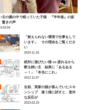
い主の腕の中で眠っていた子猫 『半年後』の姿
、驚きの声
3.03.04
「耐えられない環境で仕事をして
います」 その理由をご覧くださ
い
2020.11.18
絶対に遊びたい猫 vs 疲れるから
断る飼い主 結果に「あるある
～！」「本当にこれ」
2022.11.07
生前、実家の猫が喜んでいたスキ
ンシップ 違う猫に試すと、意外
な反応が
2023.02.25