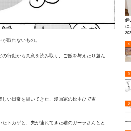
飼
に
202
ンが取れないもの。
4
どの行動から真意を読み取り、ご飯を与えたり遊ん
5
楽しい日常を描いてきた、漫画家の松本ひで吉
6
いたトカゲと、夫が連れてきた猫のガーラさんとと