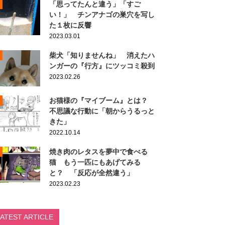
「思ってたんと違う」「すご
い！」 チンアナゴの巣穴を写し
た１枚に反響
2023.03.01
柴犬「知りませんね」 消えたハ
ンガーの『行方』にツッコミ殺到
2023.02.26
お猫様の『マイブーム』とは？
不思議な行動に「朝からうるっと
きた」
2022.10.14
焼き肉のレタスを夢中で食べる
猫 もう一匹にもあげてみる
と？ 「反応が全然違う」
2023.02.23
LATEST ARTICLE