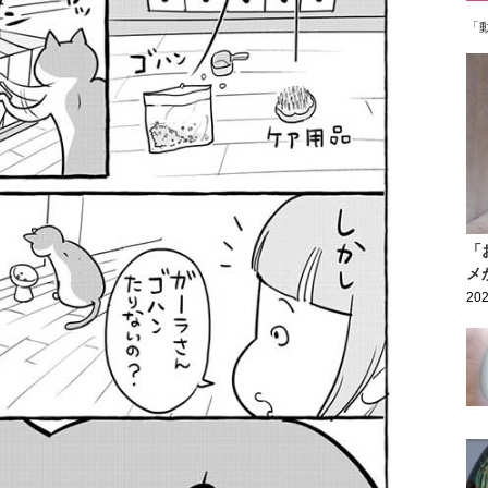
「
「
メ
202