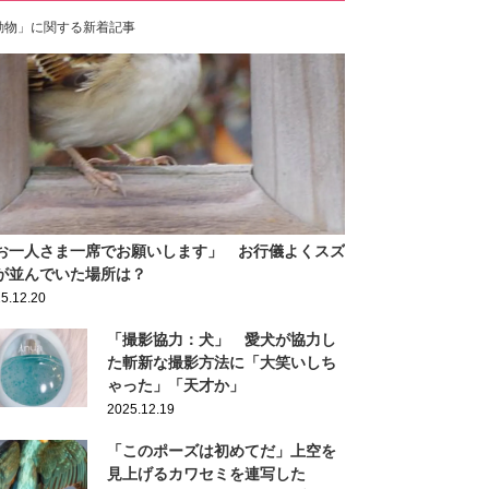
動物」に関する新着記事
お一人さま一席でお願いします」 お行儀よくスズ
が並んでいた場所は？
5.12.20
「撮影協力：犬」 愛犬が協力し
た斬新な撮影方法に「大笑いしち
ゃった」「天才か」
2025.12.19
「このポーズは初めてだ」上空を
見上げるカワセミを連写した