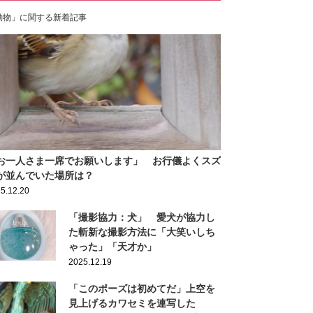
動物」に関する新着記事
お一人さま一席でお願いします」 お行儀よくスズ
が並んでいた場所は？
5.12.20
「撮影協力：犬」 愛犬が協力し
た斬新な撮影方法に「大笑いしち
ゃった」「天才か」
2025.12.19
「このポーズは初めてだ」上空を
見上げるカワセミを連写した