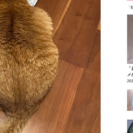
「
「
メ
202