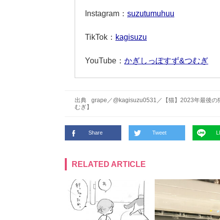
Instagram：
suzutumuhuu
TikTok：
kagisuzu
YouTube：
かぎしっぽすず&つむぎ
出典
grape
／
@kagisuzu0531
／
【猫】2023年最後
むぎ】
Share
Tweet
L
RELATED ARTICLE