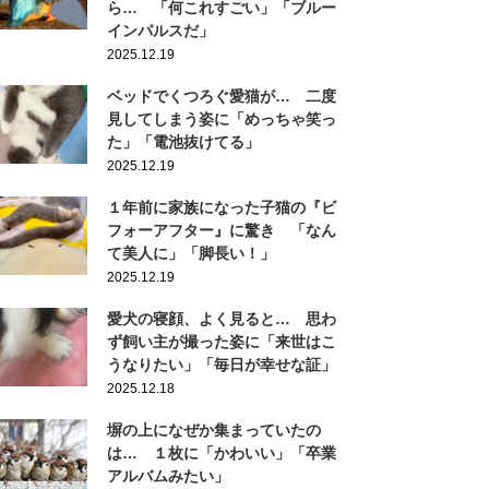
ら… 「何これすごい」「ブルー
インパルスだ」
2025.12.19
ベッドでくつろぐ愛猫が… 二度
見してしまう姿に「めっちゃ笑っ
た」「電池抜けてる」
2025.12.19
１年前に家族になった子猫の『ビ
フォーアフター』に驚き 「なん
て美人に」「脚長い！」
2025.12.19
愛犬の寝顔、よく見ると… 思わ
ず飼い主が撮った姿に「来世はこ
うなりたい」「毎日が幸せな証」
2025.12.18
塀の上になぜか集まっていたの
は… １枚に「かわいい」「卒業
アルバムみたい」