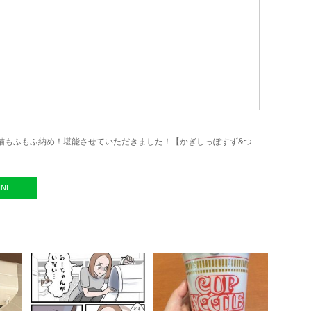
の猫もふもふ納め！堪能させていただきました！【かぎしっぽすず&つ
INE