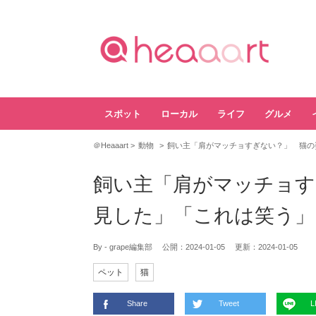
スポット
ローカル
ライフ
グルメ
＠Heaaart
動物
飼い主「肩がマッチョすぎない？」 猫の
飼い主「肩がマッチョす
見した」「これは笑う」
By - grape編集部
公開：
2024-01-05
更新：
2024-01-05
ペット
猫
Share
Tweet
L