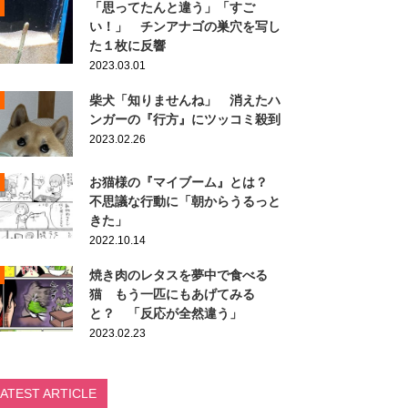
「思ってたんと違う」「すご
い！」 チンアナゴの巣穴を写し
た１枚に反響
2023.03.01
柴犬「知りませんね」 消えたハ
ンガーの『行方』にツッコミ殺到
2023.02.26
お猫様の『マイブーム』とは？
不思議な行動に「朝からうるっと
きた」
2022.10.14
焼き肉のレタスを夢中で食べる
猫 もう一匹にもあげてみる
と？ 「反応が全然違う」
2023.02.23
LATEST ARTICLE