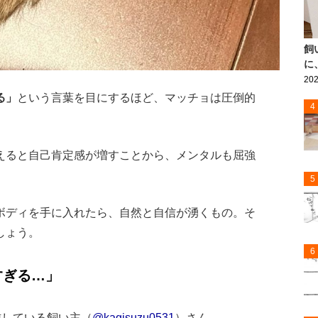
飼
に
202
る」
という言葉を目にするほど、マッチョは圧倒的
4
えると自己肯定感が増すことから、メンタルも屈強
5
ボディを手に入れたら、自然と自信が湧くもの。そ
しょう。
6
すぎる…」
発信している飼い主（
@kagisuzu0531
）さん。