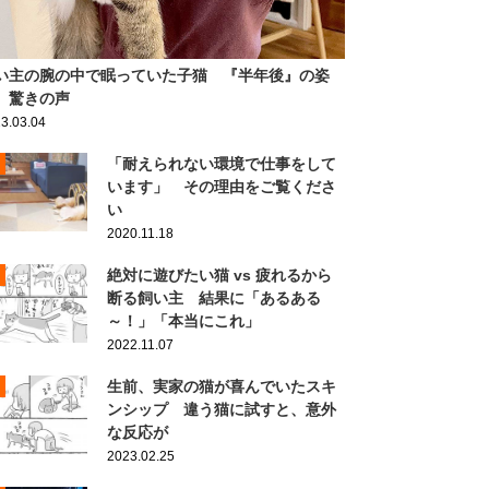
い主の腕の中で眠っていた子猫 『半年後』の姿
、驚きの声
3.03.04
「耐えられない環境で仕事をして
います」 その理由をご覧くださ
い
2020.11.18
絶対に遊びたい猫 vs 疲れるから
断る飼い主 結果に「あるある
～！」「本当にこれ」
2022.11.07
生前、実家の猫が喜んでいたスキ
ンシップ 違う猫に試すと、意外
な反応が
2023.02.25