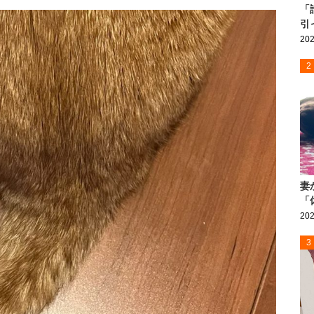
「
引
202
2
妻
「
202
3