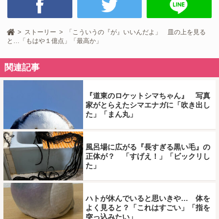
ストーリー
「こういうの『が』いいんだよ」 皿の上を見る
と…「もはや１億点」「最高か」
関連記事
『道東のロケットシマちゃん』 写真
家がとらえたシマエナガに「吹き出し
た」「まん丸」
風呂場に広がる『長すぎる黒い毛』の
正体が？ 「すげえ！」「ビックリし
た」
ハトが休んでいると思いきや… 体を
よく見ると？「これはすごい」「指を
突っ込みたい」