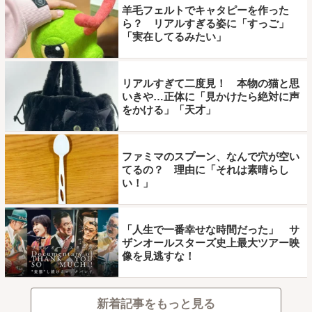
羊毛フェルトでキャタピーを作った
ら？ リアルすぎる姿に「すっご」
「実在してるみたい」
リアルすぎて二度見！ 本物の猫と思
いきや…正体に「見かけたら絶対に声
をかける」「天才」
ファミマのスプーン、なんで穴が空い
てるの？ 理由に「それは素晴らし
い！」
「人生で一番幸せな時間だった」 サ
ザンオールスターズ史上最大ツアー映
像を見逃すな！
新着記事をもっと見る