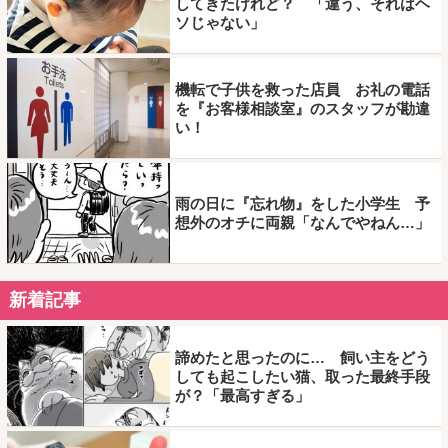
してきたけれど？ 「違う、それはヘ
ソじゃない」
機転で子供を救った店員 お礼の電話
を『お客様相談室』のスタッフが勘違
い！
雨の日に『忘れ物』をした小学生 予
想外のオチに両親「なんでやねん…」
新着記事
諦めたと思ったのに… 飼い主をどう
しても起こしたい猫、取った最終手段
が？「最高すぎる」