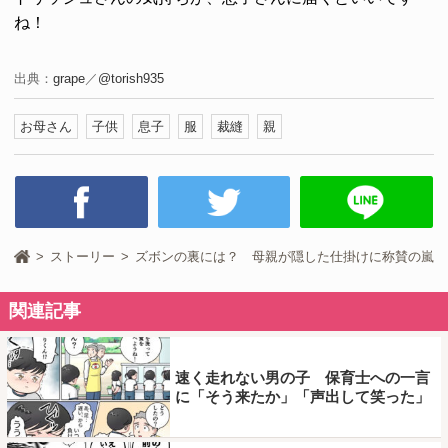
ね！
出典：
grape
／
@torish935
お母さん
子供
息子
服
裁縫
親
ストーリー
ズボンの裏には？ 母親が隠した仕掛けに称賛の嵐
関連記事
速く走れない男の子 保育士への一言
に「そう来たか」「声出して笑った」