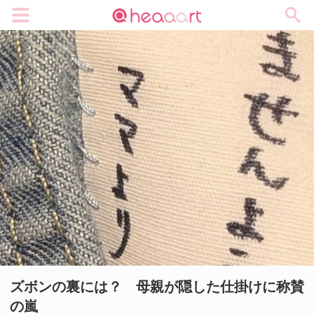
メニュー
ズボンの裏には？ 母親が隠した仕掛けに称賛
の嵐