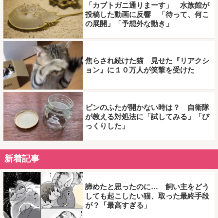
「カブトガニ通りまーす」 水族館が
投稿した動画に反響 「待って、何こ
の展開」「予想外な動き」
焦らされ続けた猫 見せた『リアクシ
ョン』に１０万人が笑撃を受けた
ビンのふたが開かない時は？ 自衛隊
が教える対処法に「試してみる」「び
っくりした」
新着記事
諦めたと思ったのに… 飼い主をどう
しても起こしたい猫、取った最終手段
が？「最高すぎる」