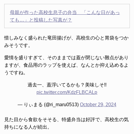
母親が作った高校生息子の弁当 「こんな日があっ
ても…」と投稿した写真が？
惜しみなく盛られた竜田揚げが、高校生の心と胃袋をつか
みそうです。
愛情を盛りすぎて、そのままでは蓋が閉じない難点があり
ますが、食品用のラップを使えば、なんとか抑え込めるよ
うですね。
過去一、蓋浮いてるかも？美味しそ!!
pic.twitter.com/KdzFLBCALp
— りぃまる (@ri_maru0513)
October 29, 2024
見た目から食欲をそそる、特盛弁当は好評で、高校生の気
持ちになる人が続出。