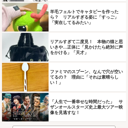
羊毛フェルトでキャタピーを作った
ら？ リアルすぎる姿に「すっご」
「実在してるみたい」
リアルすぎて二度見！ 本物の猫と思
いきや…正体に「見かけたら絶対に声
をかける」「天才」
ファミマのスプーン、なんで穴が空い
てるの？ 理由に「それは素晴らし
い！」
「人生で一番幸せな時間だった」 サ
ザンオールスターズ史上最大ツアー映
像を見逃すな！