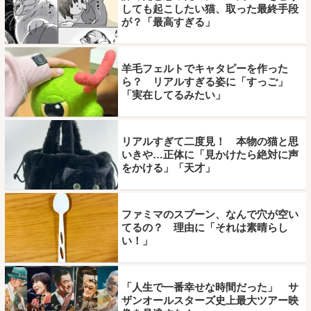
しても起こしたい猫、取った最終手段
が？「最高すぎる」
羊毛フェルトでキャタピーを作った
ら？ リアルすぎる姿に「すっご」
「実在してるみたい」
リアルすぎて二度見！ 本物の猫と思
いきや…正体に「見かけたら絶対に声
をかける」「天才」
ファミマのスプーン、なんで穴が空い
てるの？ 理由に「それは素晴らし
い！」
「人生で一番幸せな時間だった」 サ
ザンオールスターズ史上最大ツアー映