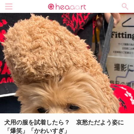
メニュー
犬用の服を試着したら？ 哀愁ただよう姿に
「爆笑」「かわいすぎ」