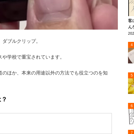
客
ん
202
、ダブルクリップ。
4
スや学校で重宝されています。
道のほか、本来の用途以外の方法でも役立つのを知
5
は？
6
7