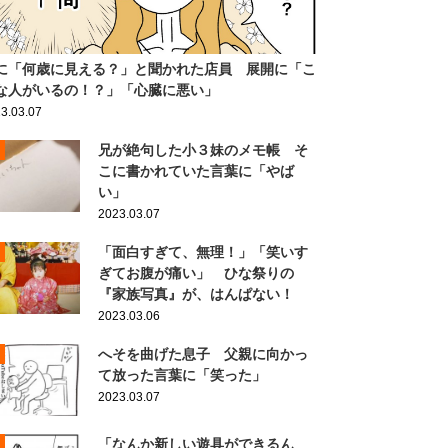
に「何歳に見える？」と聞かれた店員 展開に「こ
な人がいるの！？」「心臓に悪い」
3.03.07
兄が絶句した小３妹のメモ帳 そ
こに書かれていた言葉に「やば
い」
2023.03.07
「面白すぎて、無理！」「笑いす
ぎてお腹が痛い」 ひな祭りの
『家族写真』が、はんぱない！
2023.03.06
へそを曲げた息子 父親に向かっ
て放った言葉に「笑った」
2023.03.07
「なんか新しい遊具ができるん