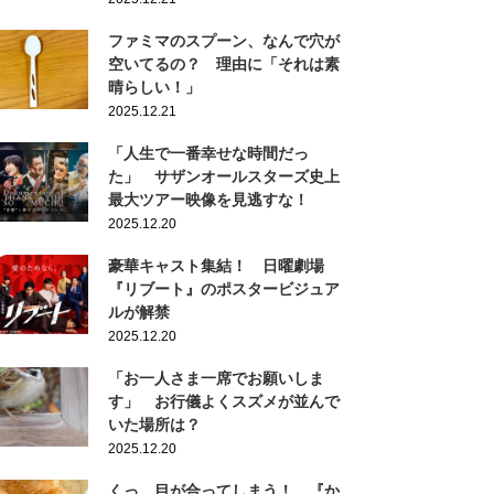
ファミマのスプーン、なんで穴が
空いてるの？ 理由に「それは素
晴らしい！」
2025.12.21
「人生で一番幸せな時間だっ
た」 サザンオールスターズ史上
最大ツアー映像を見逃すな！
2025.12.20
豪華キャスト集結！ 日曜劇場
『リブート』のポスタービジュア
ルが解禁
2025.12.20
「お一人さま一席でお願いしま
す」 お行儀よくスズメが並んで
いた場所は？
2025.12.20
くっ…目が合ってしまう！ 『か