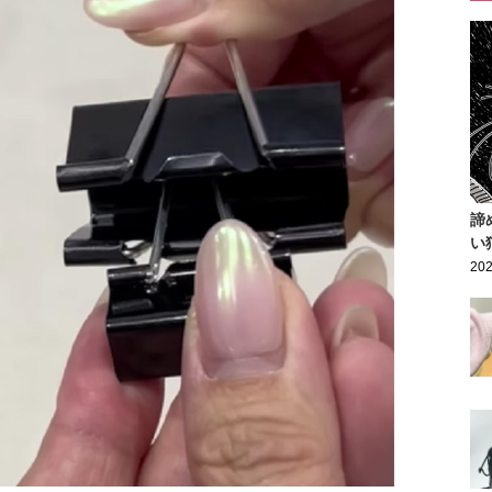
諦
い
202