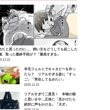
めたと思ったのに… 飼い主をどうしても起こした
猫、取った最終手段が？「最高すぎる」
5.12.22
羊毛フェルトでキャタピーを作っ
たら？ リアルすぎる姿に「すっ
ご」「実在してるみたい」
2025.12.22
リアルすぎて二度見！ 本物の猫
と思いきや…正体に「見かけたら
絶対に声をかける」「天才」
2025.12.21