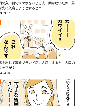
内の入口前でスマホをいじる人 動かないため、男
が先に入店しようとすると？
3.03.07
気を出して高級ブランド店に入店 すると、入口の
タッフが？
3.03.06