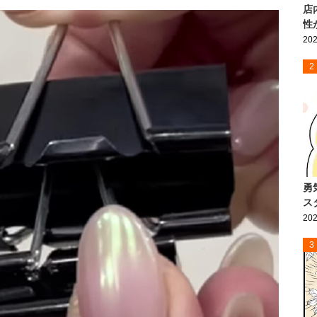
店
性
202
2
勇
ス
202
3