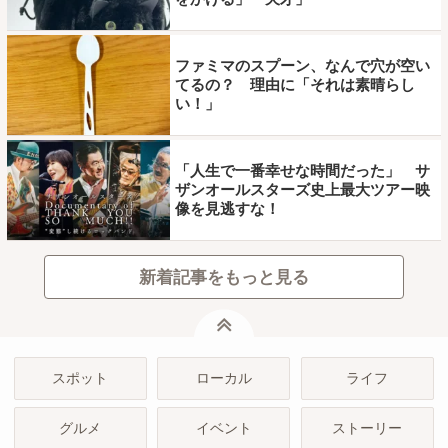
ファミマのスプーン、なんで穴が空い
てるの？ 理由に「それは素晴らし
い！」
「人生で一番幸せな時間だった」 サ
ザンオールスターズ史上最大ツアー映
像を見逃すな！
新着記事をもっと見る
ページトップ
スポット
ローカル
ライフ
グルメ
イベント
ストーリー