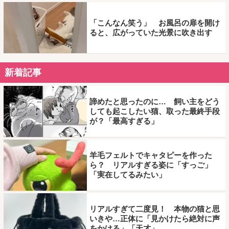
「こんなん笑う」 お風呂の扉を開け
ると、広がっていた光景に吹き出す
新着記事
諦めたと思ったのに… 飼い主をどう
しても起こしたい猫、取った最終手段
が？「最高すぎる」
羊毛フェルトでキャタピーを作った
ら？ リアルすぎる姿に「すっご」
「実在してるみたい」
リアルすぎて二度見！ 本物の猫と思
いきや…正体に「見かけたら絶対に声
をかける」「天才」