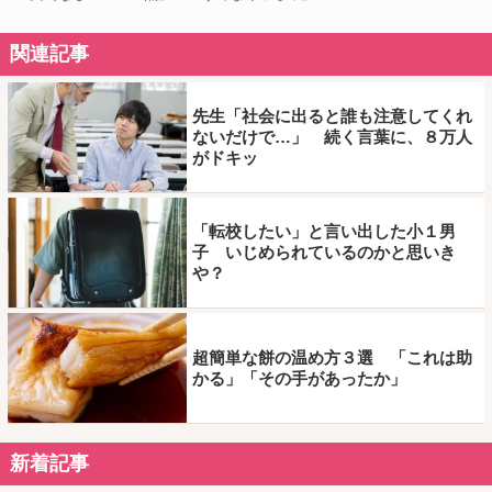
関連記事
先生「社会に出ると誰も注意してくれ
ないだけで…」 続く言葉に、８万人
がドキッ
「転校したい」と言い出した小１男
子 いじめられているのかと思いき
や？
超簡単な餅の温め方３選 「これは助
かる」「その手があったか」
新着記事