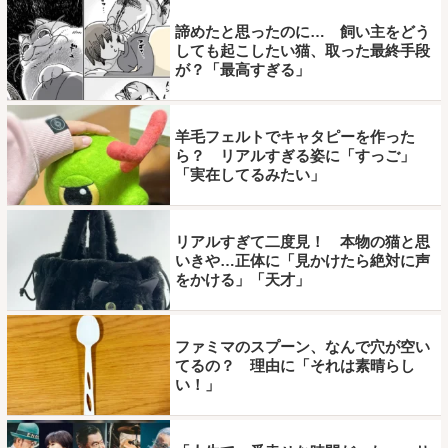
諦めたと思ったのに… 飼い主をどう
しても起こしたい猫、取った最終手段
が？「最高すぎる」
羊毛フェルトでキャタピーを作った
ら？ リアルすぎる姿に「すっご」
「実在してるみたい」
リアルすぎて二度見！ 本物の猫と思
いきや…正体に「見かけたら絶対に声
をかける」「天才」
ファミマのスプーン、なんで穴が空い
てるの？ 理由に「それは素晴らし
い！」