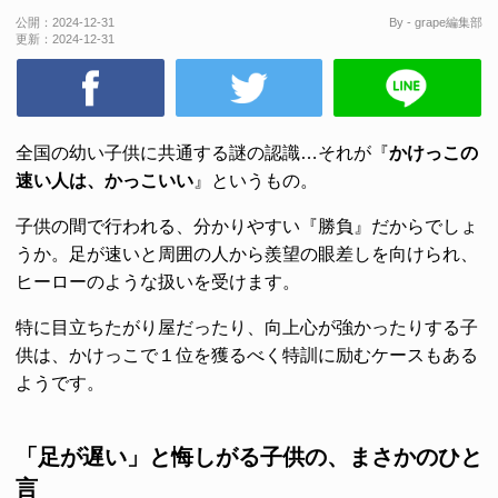
公開：
2024-12-31
By - grape編集部
更新：
2024-12-31
全国の幼い子供に共通する謎の認識…それが『
かけっこの
速い人は、かっこいい
』というもの。
子供の間で行われる、分かりやすい『勝負』だからでしょ
うか。足が速いと周囲の人から羨望の眼差しを向けられ、
ヒーローのような扱いを受けます。
特に目立ちたがり屋だったり、向上心が強かったりする子
供は、かけっこで１位を獲るべく特訓に励むケースもある
ようです。
「足が遅い」と悔しがる子供の、まさかのひと
言