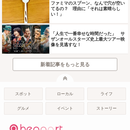
ファミマのスプーン、なんで穴が空い
てるの？ 理由に「それは素晴らし
い！」
「人生で一番幸せな時間だった」 サ
ザンオールスターズ史上最大ツアー映
像を見逃すな！
新着記事をもっと見る
ページトップ
スポット
ローカル
ライフ
グルメ
イベント
ストーリー