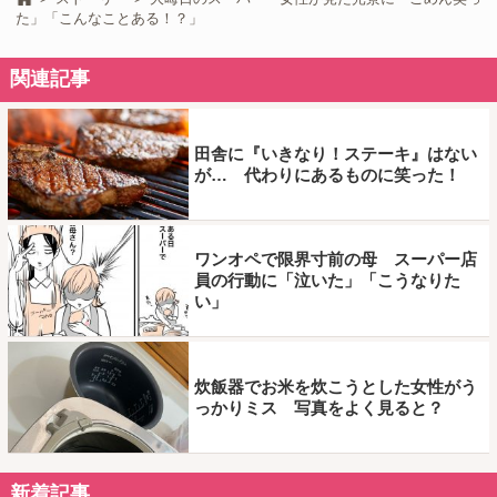
た」「こんなことある！？」
関連記事
田舎に『いきなり！ステーキ』はない
が… 代わりにあるものに笑った！
ワンオペで限界寸前の母 スーパー店
員の行動に「泣いた」「こうなりた
い」
炊飯器でお米を炊こうとした女性がう
っかりミス 写真をよく見ると？
新着記事