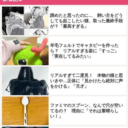
諦めたと思ったのに… 飼い主をどう
しても起こしたい猫、取った最終手段
が？「最高すぎる」
羊毛フェルトでキャタピーを作った
ら？ リアルすぎる姿に「すっご」
「実在してるみたい」
リアルすぎて二度見！ 本物の猫と思
いきや…正体に「見かけたら絶対に声
をかける」「天才」
ファミマのスプーン、なんで穴が空い
てるの？ 理由に「それは素晴らし
い！」