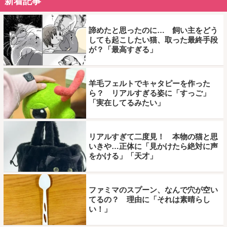
新着記事
諦めたと思ったのに… 飼い主をどう
しても起こしたい猫、取った最終手段
が？「最高すぎる」
羊毛フェルトでキャタピーを作った
ら？ リアルすぎる姿に「すっご」
「実在してるみたい」
リアルすぎて二度見！ 本物の猫と思
いきや…正体に「見かけたら絶対に声
をかける」「天才」
ファミマのスプーン、なんで穴が空い
てるの？ 理由に「それは素晴らし
い！」