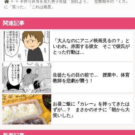
手作り弁当を見た男子生徒「別れよう」 交際相手の『ミス』
に「笑った」「これは最悪」
関連記事
「大人なのにアニメ映画見るの？」と
いわれ、赤面する彼女 そこで彼氏が
とった行動は…
生徒たちの目の前で… 授業中、体育
教師を悲劇が襲う！
お昼ご飯に『カレー』を持ってきたは
ずが…？ まさかのオチに「朝から大
笑いした」