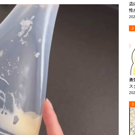
店
性
202
2
勇
ス
202
3