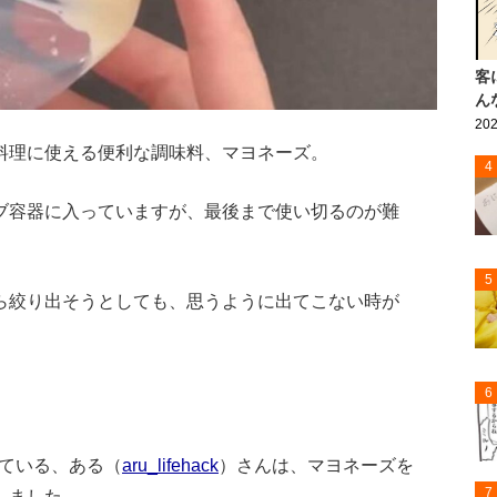
客
ん
202
料理に使える便利な調味料、マヨネーズ。
4
ブ容器に入っていますが、最後まで使い切るのが難
5
ら絞り出そうとしても、思うように出てこない時が
6
信している、ある（
aru_lifehack
）さんは、マヨネーズを
7
しました。