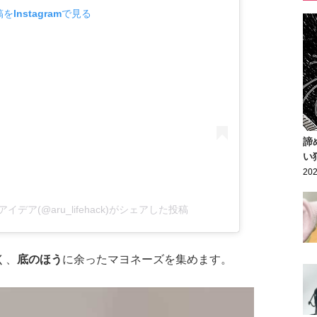
をInstagramで見る
諦
い
202
デア(@aru_lifehack)がシェアした投稿
く、
底のほう
に余ったマヨネーズを集めます。