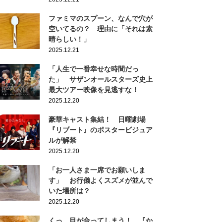
ファミマのスプーン、なんで穴が
空いてるの？ 理由に「それは素
晴らしい！」
2025.12.21
「人生で一番幸せな時間だっ
た」 サザンオールスターズ史上
最大ツアー映像を見逃すな！
2025.12.20
豪華キャスト集結！ 日曜劇場
『リブート』のポスタービジュア
ルが解禁
2025.12.20
「お一人さま一席でお願いしま
す」 お行儀よくスズメが並んで
いた場所は？
2025.12.20
くっ…目が合ってしまう！ 『か