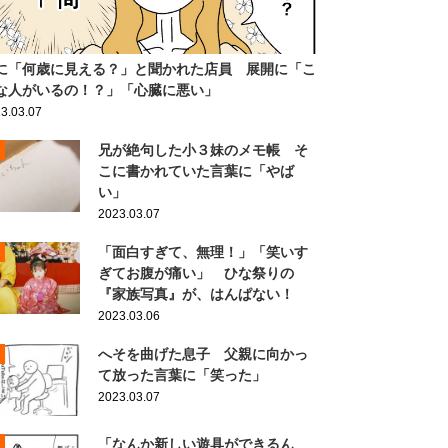
に「何歳に見える？」と聞かれた店員 展開に「こ
な人がいるの！？」「心臓に悪い」
3.03.07
兄が絶句した小３妹のメモ帳 そ
こに書かれていた言葉に「やば
い」
2023.03.07
「面白すぎて、無理！」「笑いす
ぎてお腹が痛い」 ひな祭りの
『家族写真』が、はんぱない！
2023.03.06
へそを曲げた息子 父親に向かっ
て放った言葉に「笑った」
2023.03.07
「なんか新しい遊具ができるん