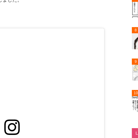
8
9
10