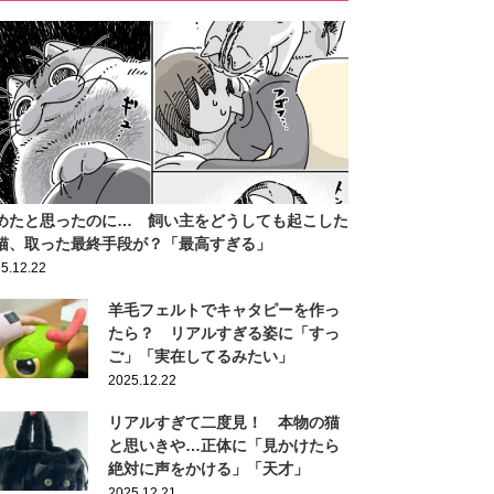
めたと思ったのに… 飼い主をどうしても起こした
猫、取った最終手段が？「最高すぎる」
5.12.22
羊毛フェルトでキャタピーを作っ
たら？ リアルすぎる姿に「すっ
ご」「実在してるみたい」
2025.12.22
リアルすぎて二度見！ 本物の猫
と思いきや…正体に「見かけたら
絶対に声をかける」「天才」
2025.12.21