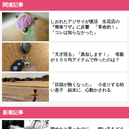
関連記事
しおれたアジサイが復活 生花店の
『簡単ワザ』に反響 「革命的！」
「コレは知らなかった」
「天才現る」「真似します！」 母親
が１００均アイテムで作ったのは？
「目頭が熱くなった」 小走りする幼
い息子 結末に、心動かされる
新着記事
諦めたと思ったのに… 飼い主をどう