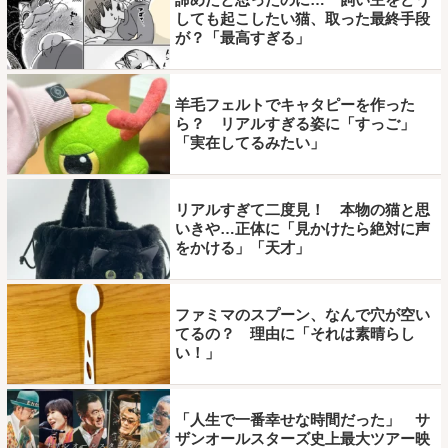
しても起こしたい猫、取った最終手段
が？「最高すぎる」
羊毛フェルトでキャタピーを作った
ら？ リアルすぎる姿に「すっご」
「実在してるみたい」
リアルすぎて二度見！ 本物の猫と思
いきや…正体に「見かけたら絶対に声
をかける」「天才」
ファミマのスプーン、なんで穴が空い
てるの？ 理由に「それは素晴らし
い！」
「人生で一番幸せな時間だった」 サ
ザンオールスターズ史上最大ツアー映