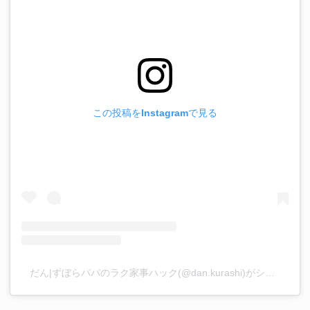
この投稿をInstagramで見る
だん|ずぼらパパのラク家事ハック(@dan.kurashi)がシェアした投稿