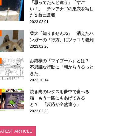
「思ってたんと違う」「すご
い！」 チンアナゴの巣穴を写し
た１枚に反響
2023.03.01
柴犬「知りませんね」 消えたハ
ンガーの『行方』にツッコミ殺到
2023.02.26
お猫様の『マイブーム』とは？
不思議な行動に「朝からうるっと
きた」
2022.10.14
焼き肉のレタスを夢中で食べる
猫 もう一匹にもあげてみる
と？ 「反応が全然違う」
2023.02.23
LATEST ARTICLE