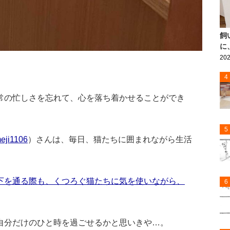
飼
に
202
。
4
常の忙しさを忘れて、心を落ち着かせることができ
5
eji1106
）さんは、毎日、猫たちに囲まれながら生活
下を通る際も、くつろぐ猫たちに気を使いながら、
6
自分だけのひと時を過ごせるかと思いきや…。