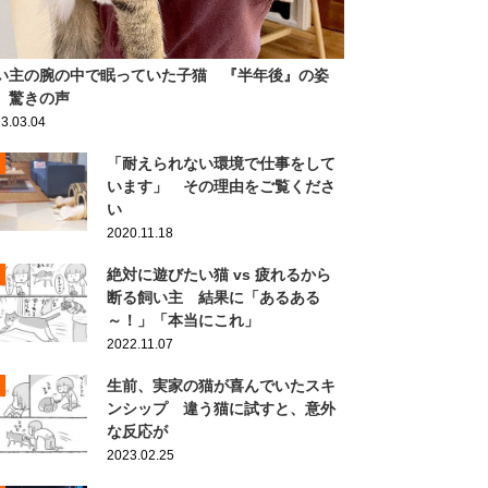
い主の腕の中で眠っていた子猫 『半年後』の姿
、驚きの声
3.03.04
「耐えられない環境で仕事をして
います」 その理由をご覧くださ
い
2020.11.18
絶対に遊びたい猫 vs 疲れるから
断る飼い主 結果に「あるある
～！」「本当にこれ」
2022.11.07
生前、実家の猫が喜んでいたスキ
ンシップ 違う猫に試すと、意外
な反応が
2023.02.25