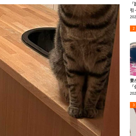
「
引
202
2
妻
「
202
3