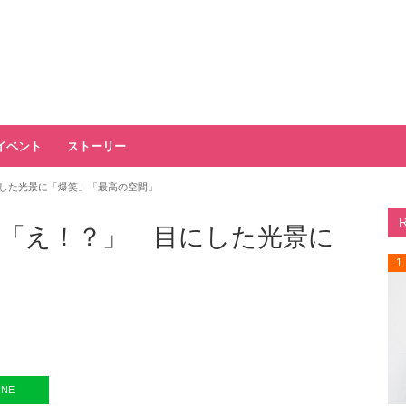
イベント
ストーリー
した光景に「爆笑」「最高の空間」
「え！？」 目にした光景に
1
INE