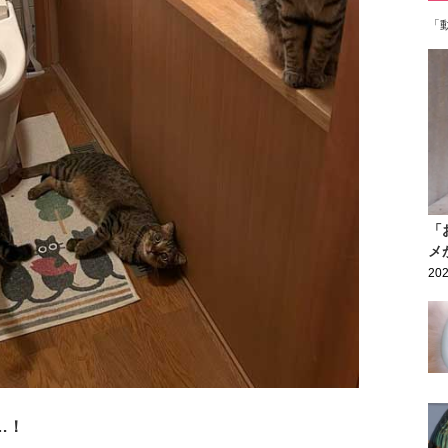
「
「
メ
202
…！