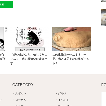
INE
グ』
「飼い主のこと、信じてたの
この生物は一体…！？ 一
が便
に…」 猫の勘違いに吹き出
見、猫とは思えない姿がこち
す
ら！
CATEGORY
F
スポット
グルメ
ン
ローカル
イベント