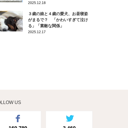
2025.12.18
３歳の娘と４歳の愛犬、お昼寝姿
がまるで？ 「かわいすぎて泣け
る」「素敵な関係」
2025.12.17
OLLOW US
169,789
3,460