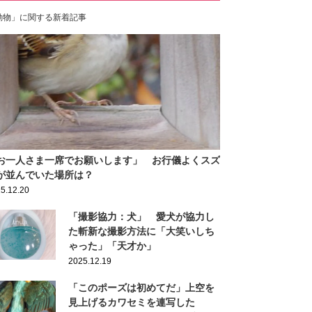
動物」に関する新着記事
お一人さま一席でお願いします」 お行儀よくスズ
が並んでいた場所は？
5.12.20
「撮影協力：犬」 愛犬が協力し
た斬新な撮影方法に「大笑いしち
ゃった」「天才か」
2025.12.19
「このポーズは初めてだ」上空を
見上げるカワセミを連写した