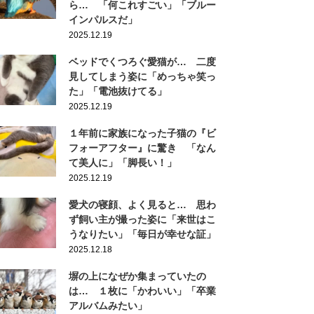
ら… 「何これすごい」「ブルー
インパルスだ」
2025.12.19
ベッドでくつろぐ愛猫が… 二度
見してしまう姿に「めっちゃ笑っ
た」「電池抜けてる」
2025.12.19
１年前に家族になった子猫の『ビ
フォーアフター』に驚き 「なん
て美人に」「脚長い！」
2025.12.19
愛犬の寝顔、よく見ると… 思わ
ず飼い主が撮った姿に「来世はこ
うなりたい」「毎日が幸せな証」
2025.12.18
塀の上になぜか集まっていたの
は… １枚に「かわいい」「卒業
アルバムみたい」