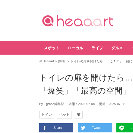
スポット
ローカル
ライフ
グルメ
＠Heaaart
動物
トイレの扉を開けたら…「え！？」 目に
トイレの扉を開けたら…
「爆笑」「最高の空間」
By - grape編集部
公開：
2025-07-08
更新：
2025-07-08
トイレ
ペット
猫
Share
Tweet
L