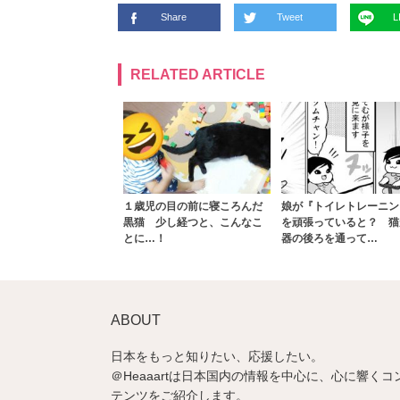
Share
Tweet
L
RELATED ARTICLE
１歳児の目の前に寝ころんだ
娘が『トイレトレーニン
黒猫 少し経つと、こんなこ
を頑張っていると？ 猫
とに…！
器の後ろを通って…
ABOUT
日本をもっと知りたい、応援したい。
＠Heaaartは日本国内の情報を中心に、心に響くコ
テンツをご紹介します。