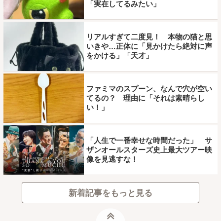
「実在してるみたい」
リアルすぎて二度見！ 本物の猫と思
いきや…正体に「見かけたら絶対に声
をかける」「天才」
ファミマのスプーン、なんで穴が空い
てるの？ 理由に「それは素晴らし
い！」
「人生で一番幸せな時間だった」 サ
ザンオールスターズ史上最大ツアー映
像を見逃すな！
新着記事をもっと見る
ページトップ