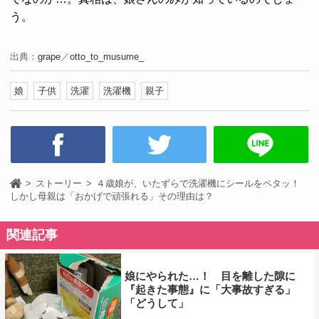
う。
出典：
grape
／
otto_to_musume_
娘
子供
洗濯
洗濯機
親子
ストーリー
４歳娘が、いたずらで洗濯機にシールをペタッ！
しかし母親は「おかげで頑張れる」その理由は？
関連記事
娘にやられた…！ 目を離した隙に
『起きた事態』に「大事故すぎる」
「どうして」