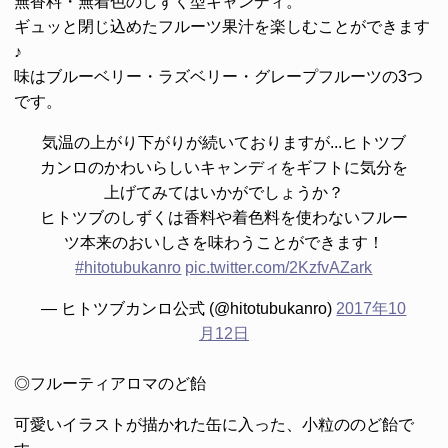
無香料・無着色のしずく型キャンディ。
ギュッと閉じ込めたフルーツ果汁を楽しむことができます
♪
味はブルーベリー・ラズベリー・グレープフルーツの3つ
です。
気温の上がり下がりが続いておりますが...ヒトツブ
カンロのかわいらしいキャンディをギフトに気分を
上げてみてはいかがでしょうか？
ヒトツブのしずくは香料や着色料を使わないフルー
ツ本来のおいしさを味わうことができます！
#hitotubukanro
pic.twitter.com/2KzfvAZark
— ヒトツブカンロ公式 (@hitotubukanro)
2017年10
月12日
◎フルーティアロマのど飴
可愛いイラストが描かれた缶に入った、小粒ののど飴で