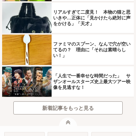
リアルすぎて二度見！ 本物の猫と思
いきや…正体に「見かけたら絶対に声
をかける」「天才」
ファミマのスプーン、なんで穴が空い
てるの？ 理由に「それは素晴らし
い！」
「人生で一番幸せな時間だった」 サ
ザンオールスターズ史上最大ツアー映
像を見逃すな！
新着記事をもっと見る
ページトップ