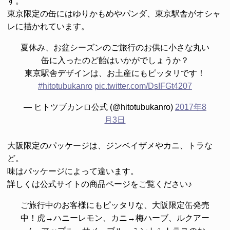
す。
東京限定の缶にはゆりかもめやパンダ、東京駅舎がオシャ
レに描かれています。
夏休み、お盆シーズンのご旅行のお供に小さな丸い
缶に入ったのど飴はいかがでしょうか？
東京駅舎デザインは、お土産にもピッタリです！
#hitotubukanro
pic.twitter.com/DsIFGt4207
— ヒトツブカンロ公式 (@hitotubukanro)
2017年8
月3日
大阪限定のパッケージは、ジンベイザメやカニ、トラな
ど。
味はパッケージによって違います。
詳しくは公式サイトの商品ページをご覧ください♪
ご旅行中のお客様にもピッタリな、大阪限定缶発売
中！虎→ハニーレモン、カニ→梅ハーブ、ルクアー