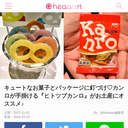
メニュー
キュートなお菓子とパッケージに釘づけ♡カン
ロが手掛ける『ヒトツブカンロ』がお土産にオ
ススメ♪
公開：
2017-11-02
By - @Heaaart編集部
更新：
2018-10-19