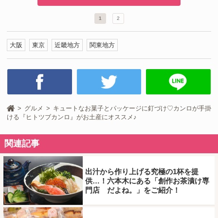
1
2
大阪
東京
近畿地方
関東地方
グルメ
キュートなお菓子とパッケージに釘づけ♡カンロが手掛
ける『ヒトツブカンロ』がお土産にオススメ♪
関連記事
出汁から作り上げる究極の1杯を提
供…！六本木にある「創作お茶漬け専
門店 だよね。」をご紹介！