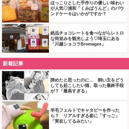
ほっこりとした手作りの優しい味わい
が人気♡浦和「くみぱうんど」のパウ
ンドケーキはいかがですか？
絶品チョコレートを食べながらレトロ
な街並みを観光しよう♡埼玉にある
「川越ショコラBromagee」
新着記事
諦めたと思ったのに… 飼い主をどう
しても起こしたい猫、取った最終手段
が？「最高すぎる」
羊毛フェルトでキャタピーを作った
ら？ リアルすぎる姿に「すっご」
「実在してるみたい」