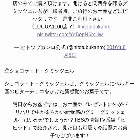
店のみでご購入頂けます。開けると関西弁を喋るグ
ミッツェル君が！帰省時、ご旅行のお土産などにピ
ッタリです。是非ご利用下さい。
〈LUCUA1100店 Y〉
#hitotubukanro
pic.twitter.com/YoBepN6mHw
— ヒトツブカンロ公式 (@hitotubukanro)
2016年8
月5日
◎ショコラ・ド・グミッツェル
ショコラ・ド・グミッツェルは、グミッツェルにベルギー
産のビターチョコをかけた新感覚のお菓子です。
明日からお盆ですね！お土産やプレゼントに外がパ
リパリで中が柔らかい新食感のグミ「グミッツェ
ル」はいかがでしょうか？TBSの情報TV番組「ビ
ビット」で紹介され、見た目も可愛く今話題のお菓
子でございます！