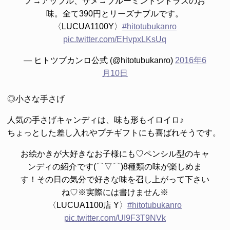
ノ→アップル、サメ→ブルーミントシトラスのお
味。全て390円とリーズナブルです。
〈LUCUA1100Y〉
#hitotubukanro
pic.twitter.com/EHvpxLKsUq
— ヒトツブカンロ公式 (@hitotubukanro)
2016年6
月10日
◎小さな手さげ
人気の手さげキャンディは、味も形もイロイロ♪
ちょっとした差し入れやプチギフトにも喜ばれそうです。
お絵かきが大好きなお子様にも♡ペンシル型のキャ
ンディの紹介です(⌒▽⌒)8種類の味が楽しめま
す！その日の気分で好きな味を召し上がって下さい
ね♡※実際には書けません※
〈LUCUA1100店 Y〉
#hitotubukanro
pic.twitter.com/UI9F3T9NVk