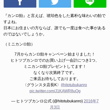
『カンロ飴』
と言えば、琥珀色をした素朴な味わいの飴で
すよね。
日本にお住まいの方ならば、誰でも一度は食べた事がある
のではないでしょうか。
（ミニカンロ飴）
7月からカンロ飴キャンペーン始まりました！
ヒトツブカンロでのお買い上げ一会計につき1つ、
ミニカンロ飴プレゼントしてます！
なくなり次第終了です。
ご来店お待ちしております。
〈グランスタ店長K〉
#hitotubukanro
pic.twitter.com/J1KAWR8uQg
— ヒトツブカンロ公式 (@hitotubukanro)
2016年7
月3日