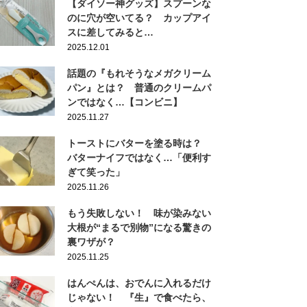
【ダイソー神グッズ】スプーンな
のに穴が空いてる？ カップアイ
スに差してみると…
2025.12.01
話題の『もれそうなメガクリーム
パン』とは？ 普通のクリームパ
ンではなく…【コンビニ】
2025.11.27
トーストにバターを塗る時は？
バターナイフではなく…「便利す
ぎて笑った」
2025.11.26
もう失敗しない！ 味が染みない
大根が“まるで別物”になる驚きの
裏ワザが？
2025.11.25
はんぺんは、おでんに入れるだけ
じゃない！ 『生』で食べたら、