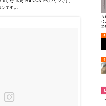
スメしたいのが
POPOCATE
のプリンです。
リンですよ。
母
に
202
4
5
「