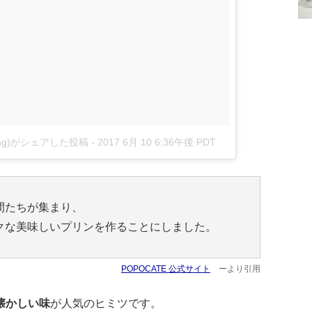
dding)がシェアした投稿
-
2017 6月 10 6:36午後 PDT
間たちが集まり、
クな美味しいプリンを作ることにしました。
POPOCATE 公式サイト
ーより引用
懐かしい味
が人気のヒミツです。