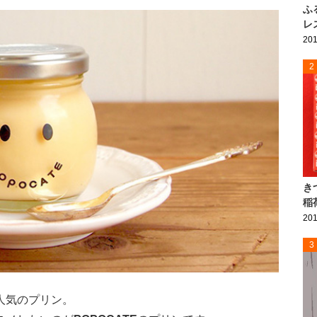
ふ
レ
201
2
き
稲
201
3
人気のプリン。