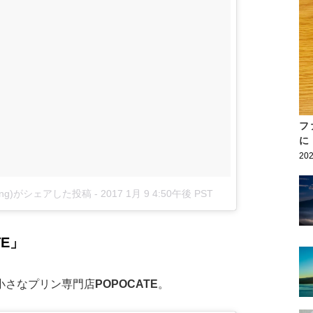
フ
に
202
dding)がシェアした投稿
-
2017 1月 9 4:50午後 PST
E」
小さなプリン専門店
POPOCATE
。