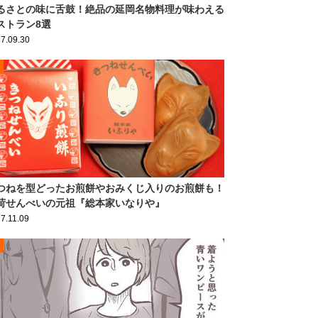
るさとの味に舌鼓！絶品の延岡名物料理が味わえる
ストラン8選
7.09.30
つねを型どったお煎餅やおみくじ入りのお煎餅も！
荷せんべいの元祖『総本家いなりや』
7.11.09