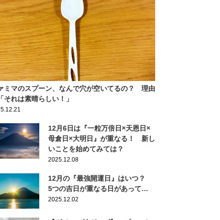
ァミマのスプーン、なんで穴が空いてるの？ 理由
「それは素晴らしい！」
5.12.21
12月6日は『一粒万倍日×天恩日×
母倉日×大明日』が重なる！ 新し
いことを始めてみては？
2025.12.08
12月の『最強開運日』はいつ？
5つの吉日が重なる日があって…
2025.12.02