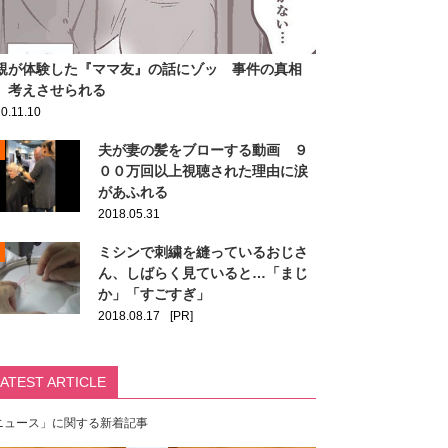
親が体験した『ママ友』の話にゾッ 事件の真相
、考えさせられる
0.11.10
夫が妻の髪をブローする動画 ９
００万回以上視聴された理由に涙
があふれる
2018.05.31
ミシンで刺繍を縫っているおじさ
ん、しばらく見ていると…「まじ
か」「すごすぎ」
2018.08.17
[PR]
LATEST ARTICLE
ニュース」に関する新着記事