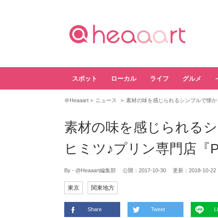
スポット
ローカル
ライフ
グルメ
＠Heaaart
ニュース
素材の味を感じられるシンプルで懐かし
素材の味を感じられるシ
ヒミツ♪プリン専門店『PO
By - @Heaaart編集部
公開：
2017-10-30
更新：
2018-10-22
東京
関東地方
Share
Tweet
L