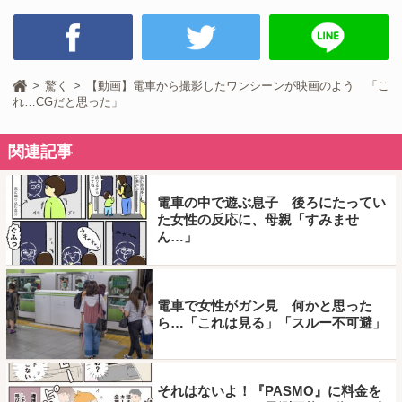
驚く
【動画】電車から撮影したワンシーンが映画のよう 「こ
れ…CGだと思った」
関連記事
電車の中で遊ぶ息子 後ろにたってい
た女性の反応に、母親「すみませ
ん…」
電車で女性がガン見 何かと思った
ら…「これは見る」「スルー不可避」
それはないよ！『PASMO』に料金を