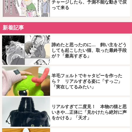
チャージしたら、予測不能な動きで戻
って来る
新着記事
諦めたと思ったのに… 飼い主をどう
しても起こしたい猫、取った最終手段
が？「最高すぎる」
羊毛フェルトでキャタピーを作った
ら？ リアルすぎる姿に「すっご」
「実在してるみたい」
リアルすぎて二度見！ 本物の猫と思
いきや…正体に「見かけたら絶対に声
をかける」「天才」