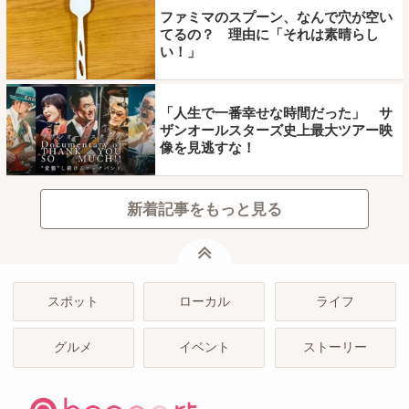
ファミマのスプーン、なんで穴が空い
てるの？ 理由に「それは素晴らし
い！」
「人生で一番幸せな時間だった」 サ
ザンオールスターズ史上最大ツアー映
像を見逃すな！
新着記事をもっと見る
ページトップ
スポット
ローカル
ライフ
グルメ
イベント
ストーリー