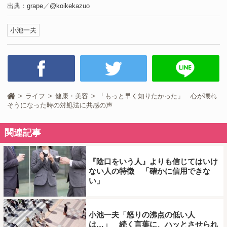
出典：
grape
／
@koikekazuo
小池一夫
ライフ
健康・美容
「もっと早く知りたかった」 心が壊れ
そうになった時の対処法に共感の声
関連記事
『陰口をいう人』よりも信じてはいけ
ない人の特徴 「確かに信用できな
い」
小池一夫「怒りの沸点の低い人
は…」 続く言葉に、ハッとさせられ