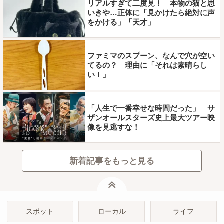
リアルすぎて二度見！ 本物の猫と思
いきや…正体に「見かけたら絶対に声
をかける」「天才」
ファミマのスプーン、なんで穴が空い
てるの？ 理由に「それは素晴らし
い！」
「人生で一番幸せな時間だった」 サ
ザンオールスターズ史上最大ツアー映
像を見逃すな！
新着記事をもっと見る
ページトップ
スポット
ローカル
ライフ