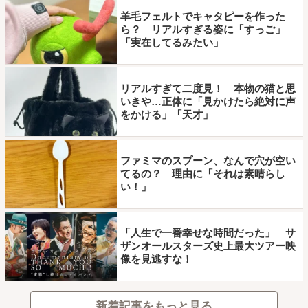
羊毛フェルトでキャタピーを作った
ら？ リアルすぎる姿に「すっご」
「実在してるみたい」
リアルすぎて二度見！ 本物の猫と思
いきや…正体に「見かけたら絶対に声
をかける」「天才」
ファミマのスプーン、なんで穴が空い
てるの？ 理由に「それは素晴らし
い！」
「人生で一番幸せな時間だった」 サ
ザンオールスターズ史上最大ツアー映
像を見逃すな！
新着記事をもっと見る